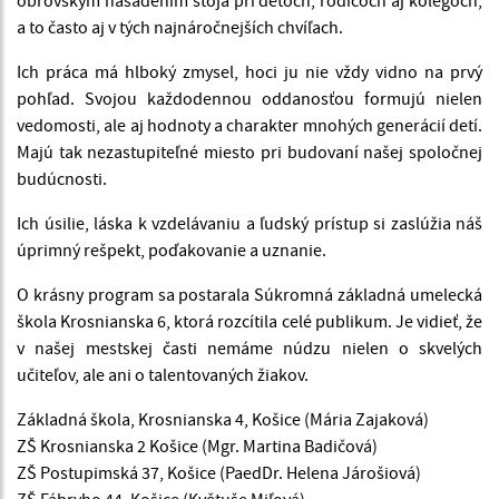
a to často aj v tých najnáročnejších chvíľach.
Ich práca má hlboký zmysel, hoci ju nie vždy vidno na prvý
pohľad. Svojou každodennou oddanosťou formujú nielen
vedomosti, ale aj hodnoty a charakter mnohých generácií detí.
Majú tak nezastupiteľné miesto pri budovaní našej spoločnej
budúcnosti.
Ich úsilie, láska k vzdelávaniu a ľudský prístup si zaslúžia náš
úprimný rešpekt, poďakovanie a uznanie.
O krásny program sa postarala Súkromná základná umelecká
škola Krosnianska 6, ktorá rozcítila celé publikum. Je vidieť, že
v našej mestskej časti nemáme núdzu nielen o skvelých
učiteľov, ale ani o talentovaných žiakov.
Základná škola, Krosnianska 4, Košice (Mária Zajaková)
ZŠ Krosnianska 2 Košice (Mgr. Martina Badičová)
ZŠ Postupimská 37, Košice (PaedDr. Helena Járošiová)
ZŠ Fábryho 44, Košice (Květuše Miľová)