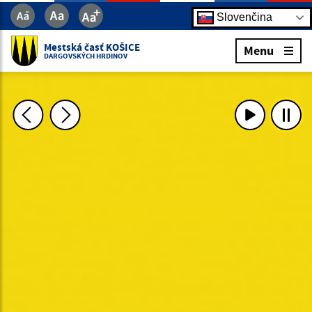
Slovenčina
Mestská časť KOŠICE
Menu
DARGOVSKÝCH HRDINOV