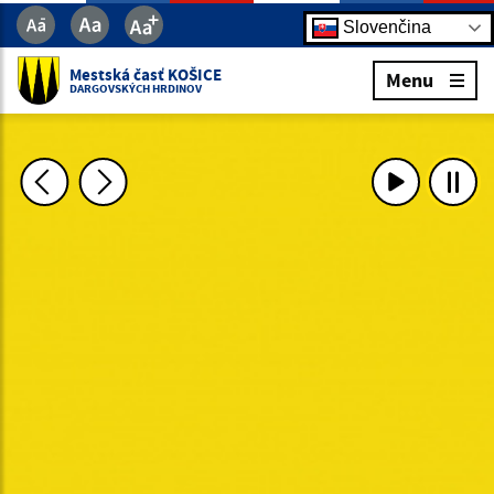
Slovenčina
Mestská časť KOŠICE
Menu
DARGOVSKÝCH HRDINOV