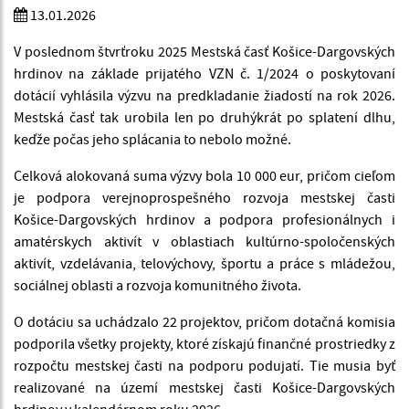
13.01.2026
V poslednom štvrťroku 2025 Mestská časť Košice-Dargovských
hrdinov na základe prijatého VZN č. 1/2024 o poskytovaní
dotácií vyhlásila výzvu na predkladanie žiadostí na rok 2026.
Mestská časť tak urobila len po druhýkrát po splatení dlhu,
keďže počas jeho splácania to nebolo možné.
Celková alokovaná suma výzvy bola 10 000 eur, pričom cieľom
je podpora verejnoprospešného rozvoja mestskej časti
Košice-Dargovských hrdinov a podpora profesionálnych i
amatérskych aktivít v oblastiach kultúrno-spoločenských
aktivít, vzdelávania, telovýchovy, športu a práce s mládežou,
sociálnej oblasti a rozvoja komunitného života.
O dotáciu sa uchádzalo 22 projektov, pričom dotačná komisia
podporila všetky projekty, ktoré získajú finančné prostriedky z
rozpočtu mestskej časti na podporu podujatí. Tie musia byť
realizované na území mestskej časti Košice-Dargovských
hrdinov v kalendárnom roku 2026.