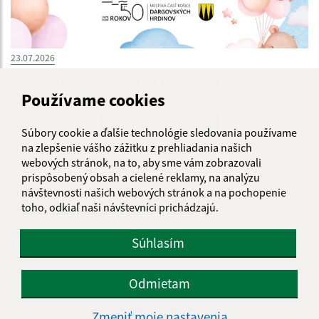
23.07.2026
Uvítanie novorodencov na Furči 2026
Používame cookies
...
1
2
69
>
Súbory cookie a ďalšie technológie sledovania používame
na zlepšenie vášho zážitku z prehliadania našich
webových stránok, na to, aby sme vám zobrazovali
prispôsobený obsah a cielené reklamy, na analýzu
návštevnosti našich webových stránok a na pochopenie
toho, odkiaľ naši návštevníci prichádzajú.
Je táto stránka užitočná?
Áno
Nie
Boli tieto 
Boli 
Súhlasím
Našli ste na stránke chybu?
Napíšte nám
Odmietam
Úradné hodiny:
Zmeniť moje nastavenia