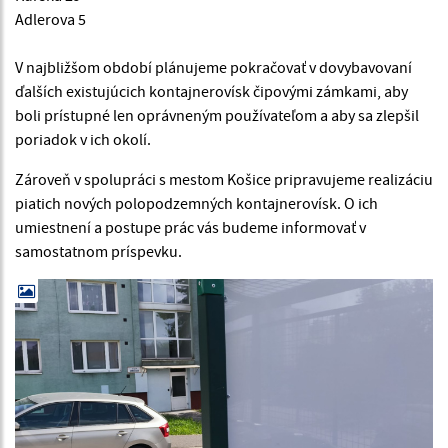
Adlerova 5
V najbližšom období plánujeme pokračovať v dovybavovaní
ďalších existujúcich kontajnerovísk čipovými zámkami, aby
boli prístupné len oprávneným používateľom a aby sa zlepšil
poriadok v ich okolí.
Zároveň v spolupráci s mestom Košice pripravujeme realizáciu
piatich nových polopodzemných kontajnerovísk. O ich
umiestnení a postupe prác vás budeme informovať v
samostatnom príspevku.