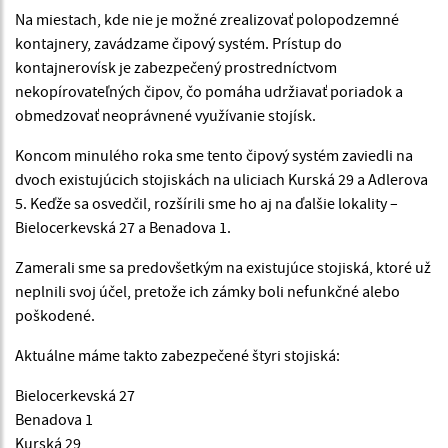
Na miestach, kde nie je možné zrealizovať polopodzemné
kontajnery, zavádzame čipový systém. Prístup do
kontajnerovísk je zabezpečený prostredníctvom
nekopírovateľných čipov, čo pomáha udržiavať poriadok a
obmedzovať neoprávnené využívanie stojísk.
Koncom minulého roka sme tento čipový systém zaviedli na
dvoch existujúcich stojiskách na uliciach Kurská 29 a Adlerova
5. Keďže sa osvedčil, rozšírili sme ho aj na ďalšie lokality –
Bielocerkevská 27 a Benadova 1.
Zamerali sme sa predovšetkým na existujúce stojiská, ktoré už
neplnili svoj účel, pretože ich zámky boli nefunkčné alebo
poškodené.
Aktuálne máme takto zabezpečené štyri stojiská:
Bielocerkevská 27
Benadova 1
Kurská 29