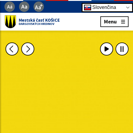
Slovenčina
Mestská časť KOŠICE
Menu
DARGOVSKÝCH HRDINOV