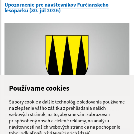
Upozornenie pre návštevníkov Furčianskeho
lesoparku (30. júl 2026)
Používame cookies
24.07.2026
Súbory cookie a ďalšie technológie sledovania používame
na zlepšenie vášho zážitku z prehliadania našich
Oznam - odstraňovanie poruchy na vodovodnom
webových stránok, na to, aby sme vám zobrazovali
potrubí Kurská ul. (2-24)dňa 24.7.2026
prispôsobený obsah a cielené reklamy, na analýzu
návštevnosti našich webových stránok a na pochopenie
toho, odkiaľ naši návštevníci prichádzajú.