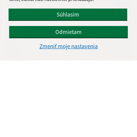
Súhlasím
Odmietam
Zmeniť moje nastavenia
23.07.2026
Uvítanie novorodencov na Furči 2026
...
1
2
69
>