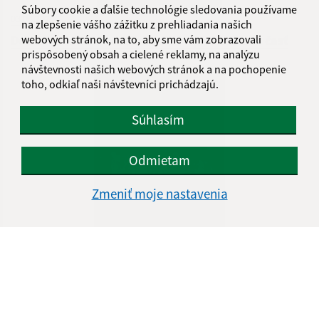
Súbory cookie a ďalšie technológie sledovania používame
03.04.2024
na zlepšenie vášho zážitku z prehliadania našich
webových stránok, na to, aby sme vám zobrazovali
Deti z Furče navrhovali maskota pre mestskú časť
prispôsobený obsah a cielené reklamy, na analýzu
návštevnosti našich webových stránok a na pochopenie
toho, odkiaľ naši návštevníci prichádzajú.
Súhlasím
Odmietam
Zmeniť moje nastavenia
03.04.2024
V parku pri fontáne sme si užili Novoročný koncert