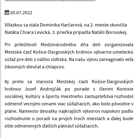
20.07.2022
Víťazkou sa stala Dominika Harčarová, na 2. mieste skončila
Natália Chiara Levická, 3. priečka pripadla Natálii Borovskej.
Pri príležitosti Medzinárodného dňa detí zorganizovala
Mestská časť Košice-Dargovských hrdinov výtvarno-umeleckú
súťaž pre deti z nášho sídliska. Na našu výzvu zareagovalo veľa
šikovných dievčat a chlapcov.
Aj preto sa starosta Mestskej časti Košice-Dargovských
hrdinov Jozef Andrejčák po porade s členmi Komisie
sociálnej, kultúry a športu miestneho zastupiteľstva rozhodol
odmeniť vecnými cenami viac súťažiacich, ako bolo pôvodne v
pláne. Namiesto desiatky najkrajších výtvorov napokon padlo
rozhodnutie o poradí na prvých troch miestach a ďalej bude
ešte odmenených ďalších pätnásť súťažiacich.