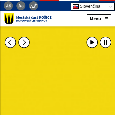
Slovenčina
Mestská časť KOŠICE
Menu
DARGOVSKÝCH HRDINOV