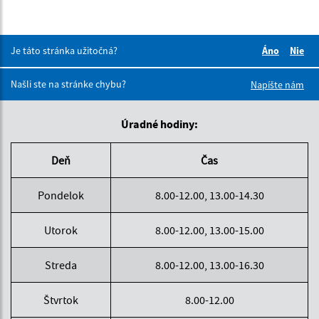
Je táto stránka užitočná?
Áno
Nie
Boli tieto 
Boli 
Našli ste na stránke chybu?
Napíšte nám
Úradné hodiny:
Deň
Čas
Pondelok
8.00-12.00, 13.00-14.30
Utorok
8.00-12.00, 13.00-15.00
Streda
8.00-12.00, 13.00-16.30
Štvrtok
8.00-12.00