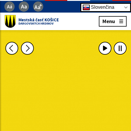
Slovenčina
Mestská časť KOŠICE
Menu
DARGOVSKÝCH HRDINOV