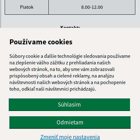
Piatok
8.00-12.00
Kontakt:
Mestská časť KOŠICE - DARGOVSKÝCH HRDINOV
Používame cookies
Povstania českého ľudu 1
040 22 Košice
Súbory cookie a ďalšie technológie sledovania používame
na zlepšenie vášho zážitku z prehliadania našich
informatika@kosice-dh.sk
webových stránok, na to, aby sme vám zobrazovali
+421 55 300 90 01
prispôsobený obsah a cielené reklamy, na analýzu
návštevnosti našich webových stránok a na pochopenie
IČO: 00690988
toho, odkiaľ naši návštevníci prichádzajú.
Súhlasím
Odmietam
Zmeniť moje nastavenia