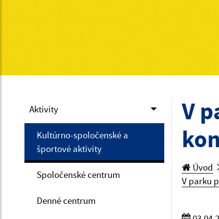
V p
Aktivity
kon
Kultúrno-spoločenské a
športové aktivity
Úvod
Spoločenské centrum
V parku p
Denné centrum
03.04.