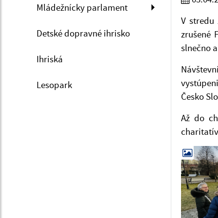
Mládežnícky parlament
V stredu
Detské dopravné ihrisko
zrušené 
slnečno a
Ihriská
Návštevn
vystúpen
Lesopark
Česko Sl
Až do ch
charitatí