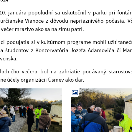
 10. januára popoludní sa uskutočnil v parku pri fo
Furčianske Vianoce z dôvodu nepriaznivého počasia. V
 večer mrazivo ako sa na zimu patrí.
íci podujatia si v kultúrnom programe mohli užiť tane
ia študentov z Konzervatória Jozefa Adamoviča či Mar
ovenska.
ladného večera bol na zahriatie podávaný starosto
vne účely organizácii Úsmev ako dar.