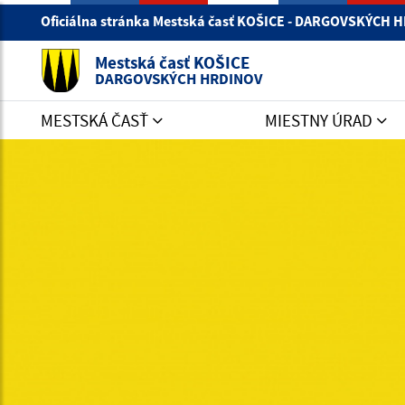
Oficiálna stránka Mestská časť KOŠICE - DARGOVSKÝCH
Mestská časť KOŠICE
DARGOVSKÝCH HRDINOV
MESTSKÁ ČASŤ
MIESTNY ÚRAD