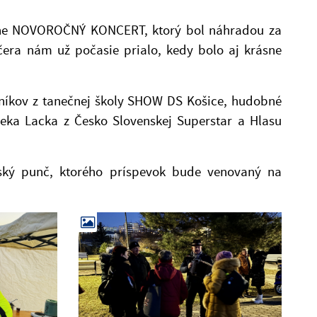
ntáne NOVOROČNÝ KONCERT, ktorý bol náhradou za
čera nám už počasie prialo, kedy bolo aj krásne
čníkov z tanečnej školy SHOW DS Košice, hudobné
eka Lacka z Česko Slovenskej Superstar a Hlasu
vský punč, ktorého príspevok bude venovaný na