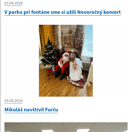
03.04.2024
V parku pri fontáne sme si užili Novoročný koncert
03.04.2024
Mikuláš navštívil Furču