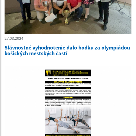
27.03.2024
Slávnostné vyhodnotenie dalo bodku za olympiádou
košických mestských častí