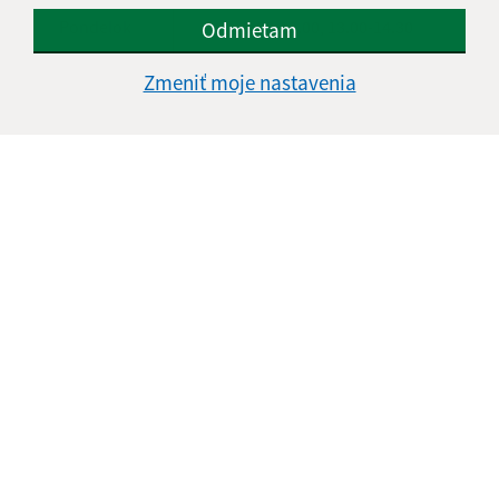
Pondelok
8.00-12.00, 13.00-14.30
Odmietam
Zmeniť moje nastavenia
Utorok
8.00-12.00, 13.00-15.00
Streda
8.00-12.00, 13.00-16.30
Štvrtok
8.00-12.00
Piatok
8.00-12.00
Kontakt:
Mestská časť KOŠICE - DARGOVSKÝCH HRDINOV
Povstania českého ľudu 1
040 22 Košice
informatika@kosice-dh.sk
+421 55 300 90 01