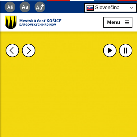
Slovenčina
Mestská časť KOŠICE
Menu
DARGOVSKÝCH HRDINOV