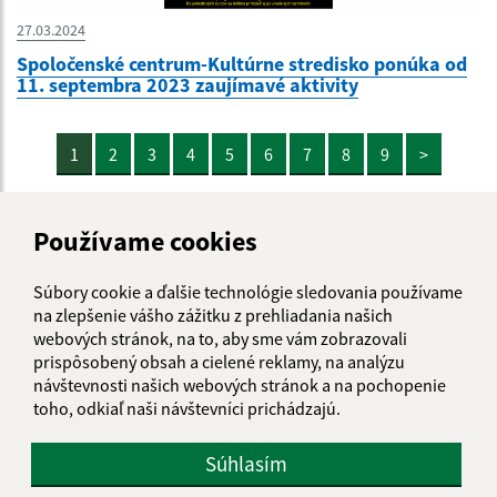
27.03.2024
Spoločenské centrum-Kultúrne stredisko ponúka od
11. septembra 2023 zaujímavé aktivity
1
2
3
4
5
6
7
8
9
>
Používame cookies
Súbory cookie a ďalšie technológie sledovania používame
Je táto stránka užitočná?
Áno
Nie
na zlepšenie vášho zážitku z prehliadania našich
Boli tieto 
Boli 
webových stránok, na to, aby sme vám zobrazovali
Našli ste na stránke chybu?
Napíšte nám
prispôsobený obsah a cielené reklamy, na analýzu
návštevnosti našich webových stránok a na pochopenie
toho, odkiaľ naši návštevníci prichádzajú.
Úradné hodiny:
Súhlasím
Deň
Čas