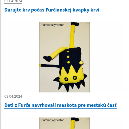
03.04.2024
Darujte krv počas Furčianskej kvapky krvi
03.04.2024
Deti z Furče navrhovali maskota pre mestskú časť