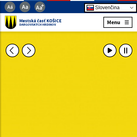
Slovenčina
Mestská časť KOŠICE
Menu
DARGOVSKÝCH HRDINOV