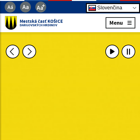
Slovenčina
Mestská časť KOŠICE
Menu
DARGOVSKÝCH HRDINOV