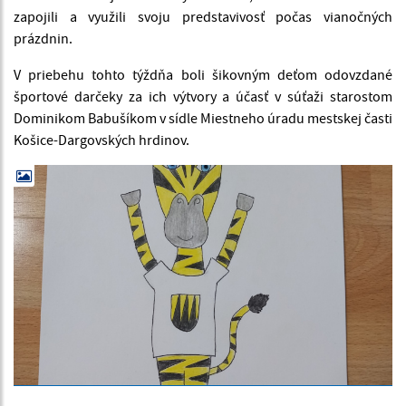
zapojili a využili svoju predstavivosť počas vianočných
prázdnin.
V priebehu tohto týždňa boli šikovným deťom odovzdané
športové darčeky za ich výtvory a účasť v súťaži starostom
Dominikom Babušíkom v sídle Miestneho úradu mestskej časti
Košice-Dargovských hrdinov.