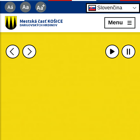
Slovenčina
Mestská časť KOŠICE
Menu
DARGOVSKÝCH HRDINOV