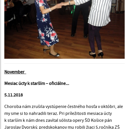
November
Mesiac úcty k starším – oficiálne...
5.11.2018
Choroba nám zrušila vystúpenie čestného hosťa v októbri, ale
my sme si to nahradili teraz. Pri príležitosti mesiaca úcty
k starším k nám dnes zavítal sólista opery ŠD Košice pán
Jaroslav Dvorský, predskokanov mu robili žiaci 5.ročníka ZŠ