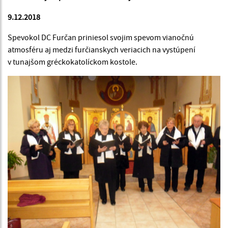
9.12.2018
Spevokol DC Furčan priniesol svojim spevom vianočnú
atmosféru aj medzi furčianskych veriacich na vystúpení
v tunajšom gréckokatolíckom kostole.