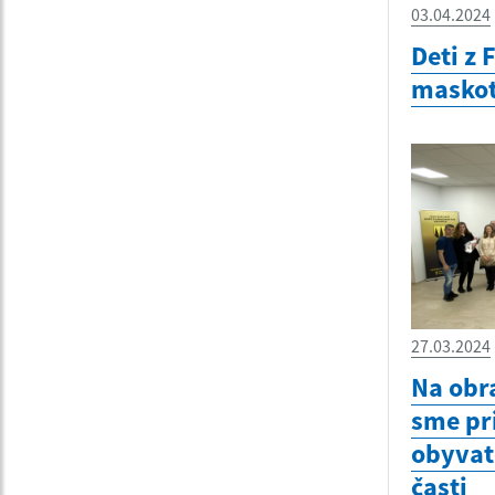
03.04.2024
Deti z 
maskot
27.03.2024
Na obr
sme pri
obyvat
časti