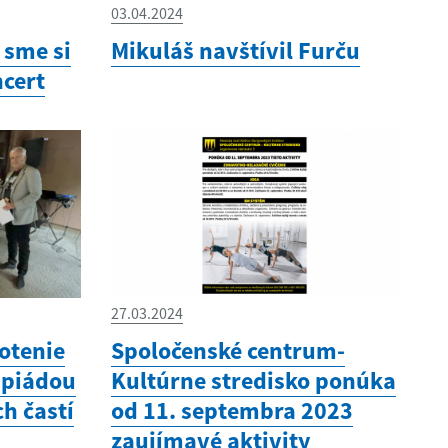
03.04.2024
 sme si
Mikuláš navštívil Furču
ncert
27.03.2024
otenie
Spoločenské centrum-
mpiádou
Kultúrne stredisko ponúka
h častí
od 11. septembra 2023
zaujímavé aktivity