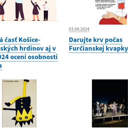
03.04.2024
 časť Košice-
Darujte krv počas
ských hrdinov aj v
Furčianskej kvapky
024 ocení osobnosti
a