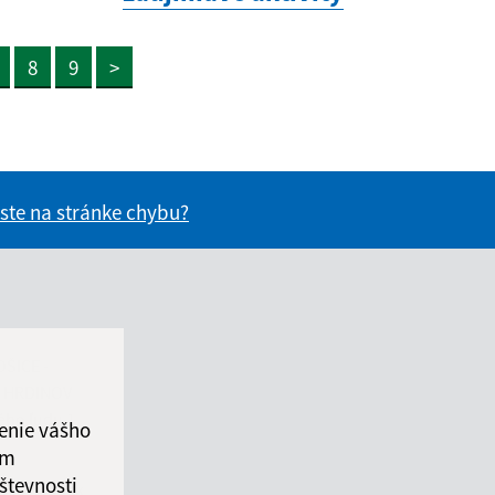
8
9
>
 ste na stránke chybu?
vás užitočné?
e pre vás užitočné?
OŠICE -
 HRDINOV
ého ľudu 1
enie vášho
ám
števnosti
osice-dh.sk