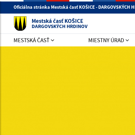
Oficiálna stránka Mestská časť KOŠICE - DARGOVSKÝCH
Mestská časť KOŠICE
DARGOVSKÝCH HRDINOV
MESTSKÁ ČASŤ
MIESTNY ÚRAD