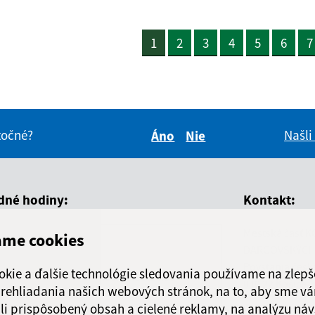
1
2
3
4
5
6
7
itočné?
Našli
Áno
Nie
Boli tieto informácie pre 
Boli tieto informáci
dné hodiny:
Kontakt:
Mestská časť K
ame cookies
ň
Čas
DARGOVSKÝCH
Povstania česk
okie a ďalšie technológie sledovania používame na zlepš
ndelok
8.00-12.00, 13.00-14.30
040 22 Košice
 prehliadania našich webových stránok, na to, aby sme v
li prispôsobený obsah a cielené reklamy, na analýzu náv
orok
8.00-12.00, 13.00-15.00
informatika@k