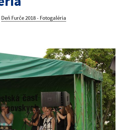
éria
Deň Furče 2018 - Fotogaléria