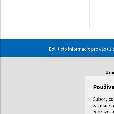
Boli tieto informácie pre vás už
Úra
Použív
De
Súbory co
Po
zážitku z
zobrazova
Ut