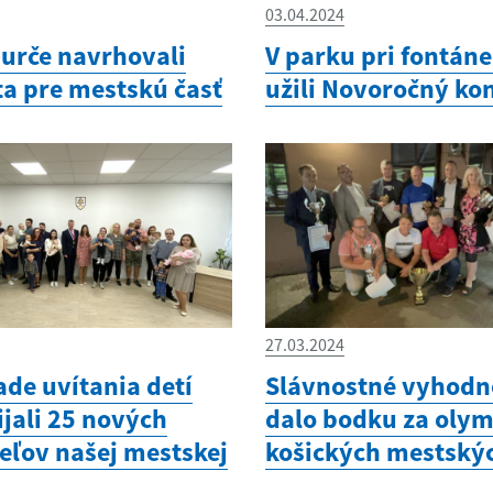
03.04.2024
Furče navrhovali
V parku pri fontáne
a pre mestskú časť
užili Novoročný ko
27.03.2024
ade uvítania detí
Slávnostné vyhodn
jali 25 nových
dalo bodku za oly
eľov našej mestskej
košických mestskýc