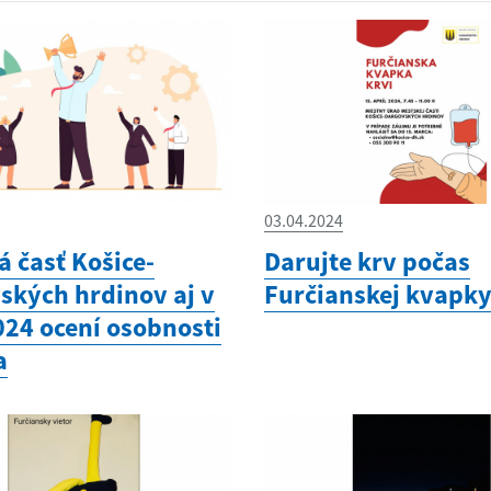
03.04.2024
 časť Košice-
Darujte krv počas
ských hrdinov aj v
Furčianskej kvapky
024 ocení osobnosti
a