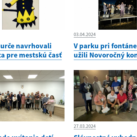
03.04.2024
Furče navrhovali
V parku pri fontáne
a pre mestskú časť
užili Novoročný ko
27.03.2024