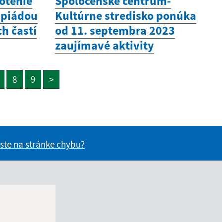
otenie
Spoločenské centrum-
mpiádou
Kultúrne stredisko ponúka
h častí
od 11. septembra 2023
zaujímavé aktivity
8
9
>
 ste na stránke chybu?
vás užitočné?
e pre vás užitočné?
OŠICE -