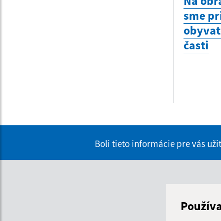
Na obr
sme pri
obyvat
časti
Boli tieto informácie pre vás už
Úra
Použív
De