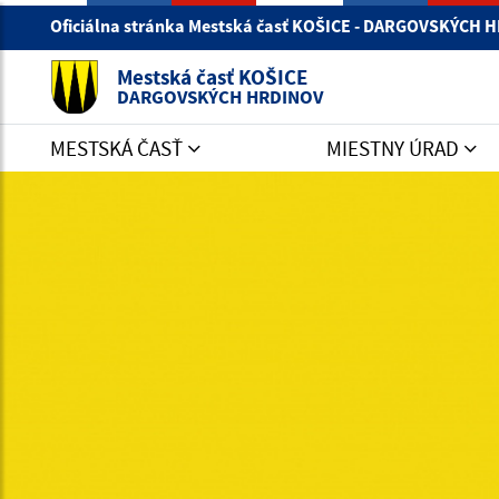
Oficiálna stránka Mestská časť KOŠICE - DARGOVSKÝCH
Mestská časť KOŠICE
DARGOVSKÝCH HRDINOV
MESTSKÁ ČASŤ
MIESTNY ÚRAD