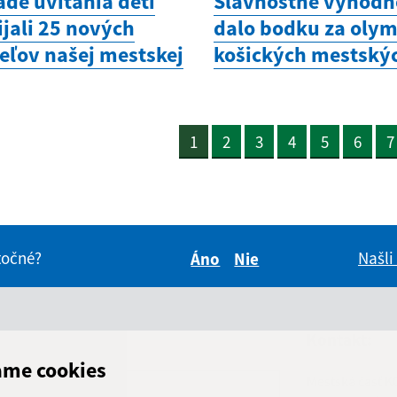
ade uvítania detí
Slávnostné vyhodn
jali 25 nových
dalo bodku za oly
eľov našej mestskej
košických mestskýc
1
2
3
4
5
6
7
itočné?
Našli
Áno
Nie
Boli tieto informácie pre 
Boli tieto informáci
dné hodiny:
Kontakt:
ame cookies
Mestská časť K
ň
Čas