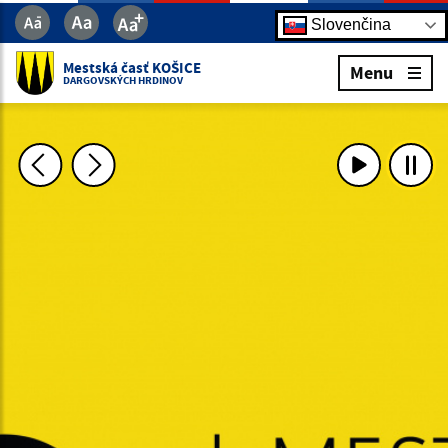
Slovenčina
Mestská časť KOŠICE
Menu
DARGOVSKÝCH HRDINOV