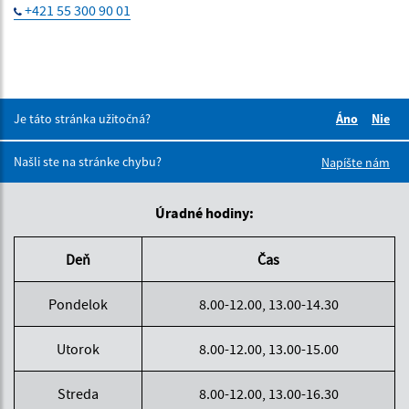
+421 55 300 90 01
Je táto stránka užitočná?
Áno
Nie
Boli tieto 
Boli 
Našli ste na stránke chybu?
Napíšte nám
Úradné hodiny:
Deň
Čas
Pondelok
8.00-12.00, 13.00-14.30
Utorok
8.00-12.00, 13.00-15.00
Streda
8.00-12.00, 13.00-16.30