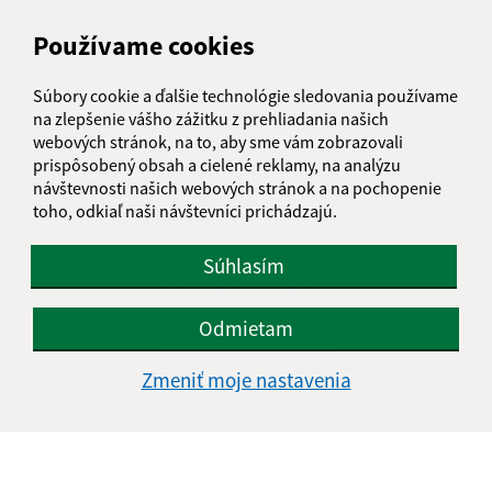
Používame cookies
Súbory cookie a ďalšie technológie sledovania používame
na zlepšenie vášho zážitku z prehliadania našich
webových stránok, na to, aby sme vám zobrazovali
prispôsobený obsah a cielené reklamy, na analýzu
návštevnosti našich webových stránok a na pochopenie
toho, odkiaľ naši návštevníci prichádzajú.
Súhlasím
Informácie o stránke:
Odmietam
Vyhlásenie o prístupnosti
Autorské práva
Zmeniť moje nastavenia
Ochrana osobných údajov
Navigácia:
Vytlačiť aktuálnu stránku