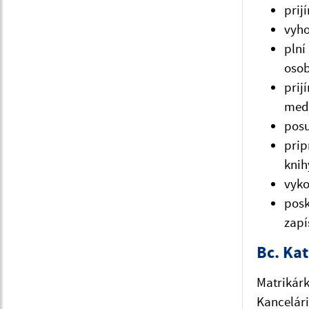
prij
vyho
pln
osob
pri
med
posu
prip
knih
vyko
pos
zapí
Bc. Ka
Matrikár
Kancelári