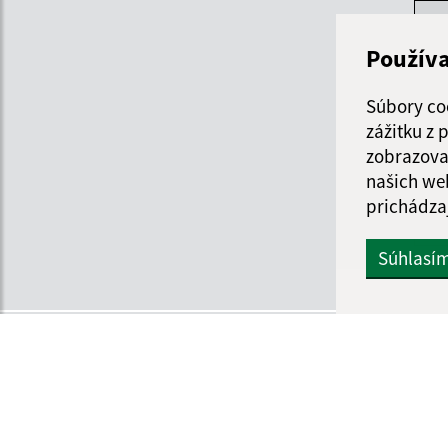
Po
Použív
Ut
Súbory co
St
zážitku z
zobrazova
Štv
našich we
prichádza
Pi
Súhlasí