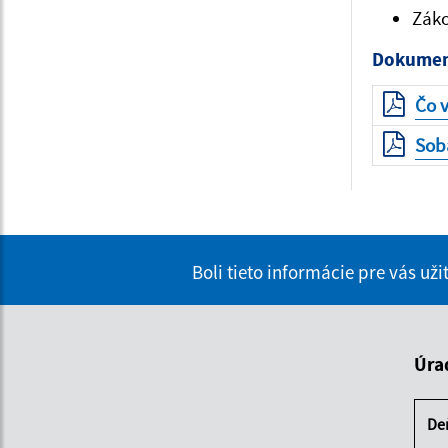
Záko
Dokument
Čo 
Sobá
Boli tieto informácie pre vás už
Úra
De