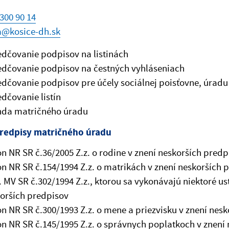
300 90 14
a@kosice-dh.sk
dčovanie podpisov na listinách
dčovanie podpisov na čestných vyhláseniach
dčovanie podpisov pre účely sociálnej poisťovne, úradu 
dčovanie listín
nda matričného úradu
redpisy matričného úradu
n NR SR č.36/2005 Z.z. o rodine v znení neskorších predp
n NR SR č.154/1994 Z.z. o matrikách v znení neskorších 
. MV SR č.302/1994 Z.z., ktorou sa vykonávajú niektoré 
orších predpisov
n NR SR č.300/1993 Z.z. o mene a priezvisku v znení nes
n NR SR č.145/1995 Z.z. o správnych poplatkoch v znení