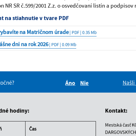
n NR SR č.599/2001 Z.z. o osvedčovaní listín a podpisov 
 na stiahnutie v tvare PDF
vybavíte na Matričnom úrade
| PDF | 0.35 Mb
šne dni na rok 2026
| PDF | 0.09 Mb
itočné?
Našli
Áno
Nie
Boli tieto informácie pre 
Boli tieto informáci
dné hodiny:
Kontakt:
Mestská časť K
ň
Čas
DARGOVSKÝCH