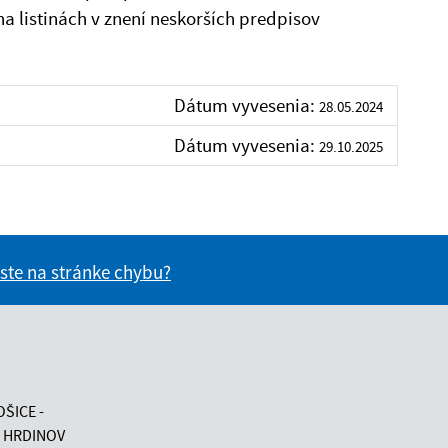
na listinách v znení neskorších predpisov
Dátum vyvesenia:
28.05.2024
Dátum vyvesenia:
29.10.2025
 ste na stránke chybu?
vás užitočné?
e pre vás užitočné?
OŠICE -
 HRDINOV