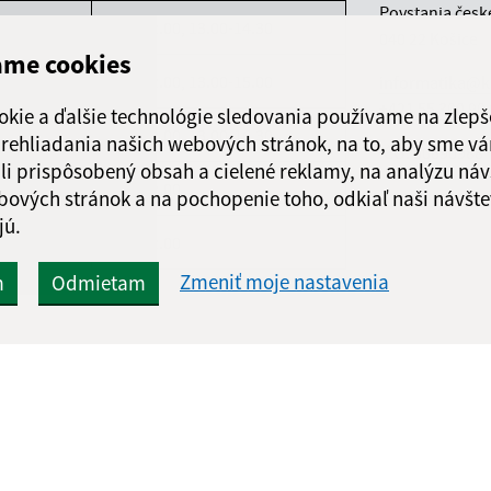
Povstania česk
ndelok
8.00-12.00, 13.00-14.30
040 22 Košice
ame cookies
orok
8.00-12.00, 13.00-15.00
informatika@k
+421 55 300 90
okie a ďalšie technológie sledovania používame na zlepš
reda
8.00-12.00, 13.00-16.30
 prehliadania našich webových stránok, na to, aby sme v
IČO: 00690988
li prispôsobený obsah a cielené reklamy, na analýzu náv
rtok
8.00-12.00
bových stránok a na pochopenie toho, odkiaľ naši návšte
jú.
atok
8.00-12.00
Zmeniť moje nastavenia
m
Odmietam