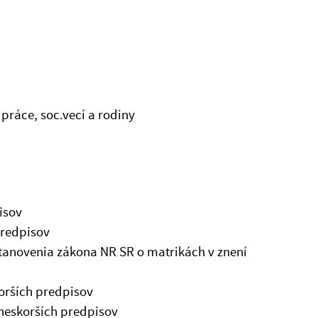
práce, soc.vecí a rodiny
isov
predpisov
ustanovenia zákona NR SR o matrikách v znení
korších predpisov
 neskorších predpisov