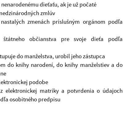
e nenarodenému dieťaťu, ak je už počaté
a medzinárodných zmlúv
a nastalých zmenách príslušným orgánom podľa
 štátneho občianstva pre svoje dieťa podľa
stupuje do manželstva, urobil jeho zástupca
om do knihy narodení, do knihy manželstiev a do
ine
elektronickej podobe
elektronickej matriky a potvrdenia o údajoch
odľa osobitného predpisu