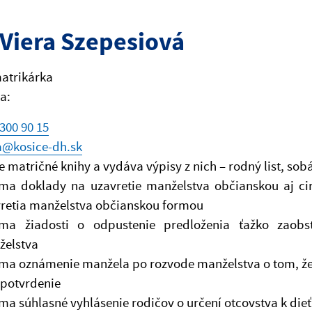
 Viera Szepesiová
atrikárka
a:
300 90 15
a@kosice-dh.sk
e matričné knihy a vydáva výpisy z nich – rodný list, sobáš
íma doklady na uzavretie manželstva občianskou aj c
retia manželstva občianskou formou
jíma žiadosti o odpustenie predloženia ťažko zaobs
želstva
íma oznámenie manžela po rozvode manželstva o tom, že 
potvrdenie
íma súhlasné vyhlásenie rodičov o určení otcovstva k di