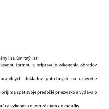
ny list, úmrtný list
irkevnou formou a pripravuje vykonania obradov
tarateľných dokladov potrebných na uzavretie
prijíma späť svoje predošlé priezvisko a vydáva o
eťaťu a vykonáva o tom záznam do matriky