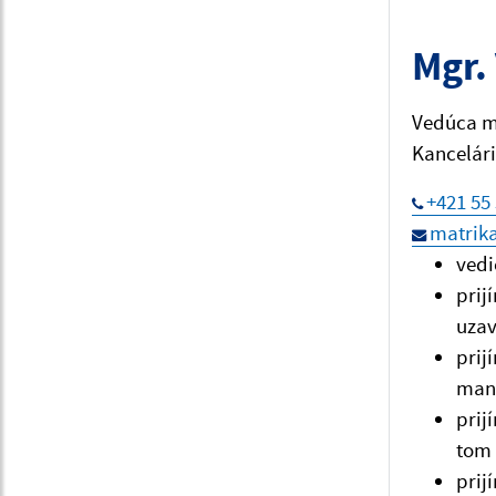
Mgr.
Vedúca m
Kancelári
+421 55 
matrik
vedi
prij
uzav
pri
man
prij
tom 
prij