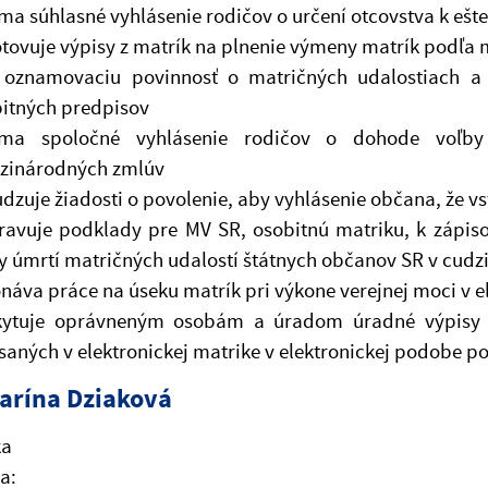
íma súhlasné vyhlásenie rodičov o určení otcovstva k ešt
tovuje výpisy z matrík na plnenie výmeny matrík podľ
í oznamovaciu povinnosť o matričných udalostiach 
itných predpisov
jíma spoločné vyhlásenie rodičov o dohode voľby
zinárodných zmlúv
dzuje žiadosti o povolenie, aby vyhlásenie občana, že v
ravuje podklady pre MV SR, osobitnú matriku, k zápis
y úmrtí matričných udalostí štátnych občanov SR v cudz
náva práce na úseku matrík pri výkone verejnej moci v 
kytuje oprávneným osobám a úradom úradné výpisy z 
saných v elektronickej matrike v elektronickej podobe p
tarína Dziaková
ka
a: