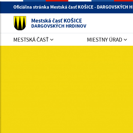
Oficiálna stránka Mestská časť KOŠICE - DARGOVSKÝCH
Mestská časť KOŠICE
DARGOVSKÝCH HRDINOV
MESTSKÁ ČASŤ
MIESTNY ÚRAD