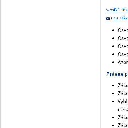
+421 55 
matrik
Osve
Osve
Osve
Osve
Age
Právne p
Záko
Záko
Vyhl
nesk
Záko
Záko