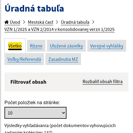
Úradná tabuľa
Úvod
Mestská časť
Úradná tabuľa
VZN 1/2025 a VZN 2/2014 v konsolidovanej verzii 1/2025
Všetko
Rôzne
Uložené zásielky
Verejné vyhlášky
Voľby/Referendá
Zasadnutia MZ
Filtrovať obsah
Rozbaliť obsah filtra
Názov:
Počet položiek na stránke:
Popis:
Výsledky vyhľadávania (počet dokumentov vyhovujúcich
Dátum zverejnenia od:
zadaným kritériám: 137)