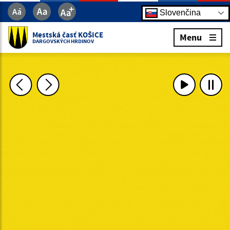
Slovenčina
Mestská časť KOŠICE
Menu
DARGOVSKÝCH HRDINOV