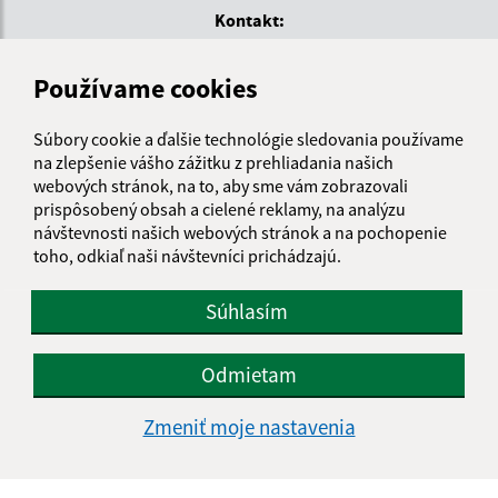
Kontakt:
Mestská časť KOŠICE - DARGOVSKÝCH HRDINOV
Používame cookies
Povstania českého ľudu 1
040 22 Košice
Súbory cookie a ďalšie technológie sledovania používame
informatika@kosice-dh.sk
na zlepšenie vášho zážitku z prehliadania našich
webových stránok, na to, aby sme vám zobrazovali
+421 55 300 90 01
prispôsobený obsah a cielené reklamy, na analýzu
IČO: 00690988
návštevnosti našich webových stránok a na pochopenie
toho, odkiaľ naši návštevníci prichádzajú.
Súhlasím
Odmietam
Zmeniť moje nastavenia