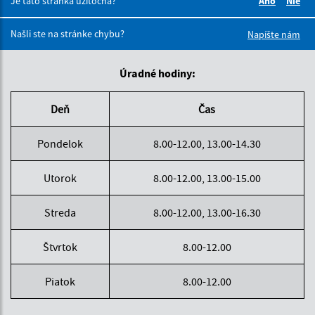
Je táto stránka užitočná?
Áno
Nie
Boli tieto 
Boli 
Našli ste na stránke chybu?
Napíšte nám
Úradné hodiny:
Deň
Čas
Pondelok
8.00-12.00, 13.00-14.30
Utorok
8.00-12.00, 13.00-15.00
Streda
8.00-12.00, 13.00-16.30
Štvrtok
8.00-12.00
Piatok
8.00-12.00