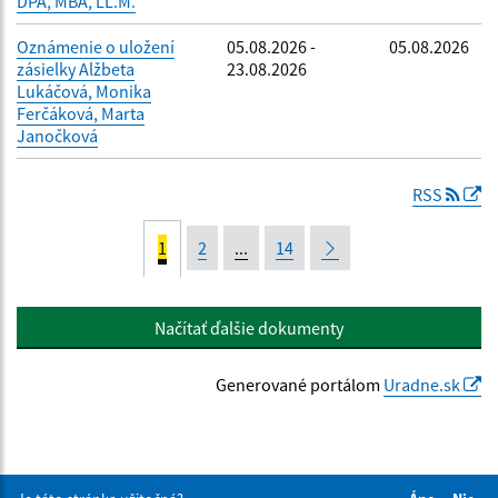
DPA, MBA, LL.M.
Oznámenie o uložení
05.08.2026 -
05.08.2026
zásielky Alžbeta
23.08.2026
Lukáčová, Monika
Ferčáková, Marta
Janočková
RSS
1
2
...
14
Načítať ďalšie dokumenty
Generované portálom
Uradne.sk