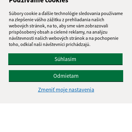
informatika@kosice-dh.sk
Súbory cookie a ďalšie technológie sledovania používame
+421 55 300 90 01
na zlepšenie vášho zážitku z prehliadania našich
webových stránok, na to, aby sme vám zobrazovali
IČO: 00690988
prispôsobený obsah a cielené reklamy, na analýzu
návštevnosti našich webových stránok a na pochopenie
toho, odkiaľ naši návštevníci prichádzajú.
Súhlasím
Odmietam
Zmeniť moje nastavenia