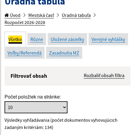
Úradná tabuľa
Úvod
Mestská časť
Úradná tabuľa
Rozpočet 2026-2028
Všetko
Rôzne
Uložené zásielky
Verejné vyhlášky
Voľby/Referendá
Zasadnutia MZ
Filtrovať obsah
Rozbaliť obsah filtra
Názov:
Počet položiek na stránke:
Popis:
Výsledky vyhľadávania (počet dokumentov vyhovujúcich
Dátum zverejnenia od:
zadaným kritériám: 134)