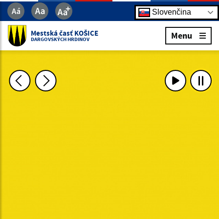
Slovenčina
Mestská časť KOŠICE
Menu
DARGOVSKÝCH HRDINOV