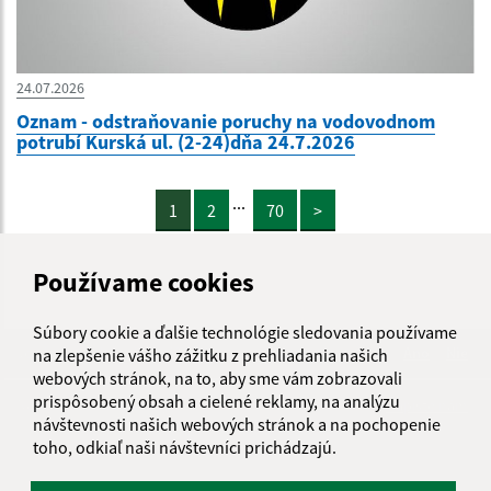
24.07.2026
Oznam - odstraňovanie poruchy na vodovodnom
potrubí Kurská ul. (2-24)dňa 24.7.2026
...
1
2
70
>
Používame cookies
Súbory cookie a ďalšie technológie sledovania používame
Je táto stránka užitočná?
Áno
Nie
na zlepšenie vášho zážitku z prehliadania našich
Boli tieto 
Boli 
webových stránok, na to, aby sme vám zobrazovali
prispôsobený obsah a cielené reklamy, na analýzu
Našli ste na stránke chybu?
Napíšte nám
návštevnosti našich webových stránok a na pochopenie
toho, odkiaľ naši návštevníci prichádzajú.
Úradné hodiny: