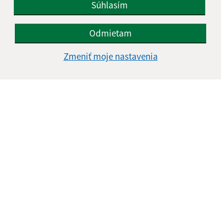
Súhlasím
Deň
Čas
Odmietam
Pondelok
8.00-12.00, 13.00-14.30
Zmeniť moje nastavenia
Utorok
8.00-12.00, 13.00-15.00
Streda
8.00-12.00, 13.00-16.30
Štvrtok
8.00-12.00
Piatok
8.00-12.00
Kontakt:
Mestská časť KOŠICE - DARGOVSKÝCH HRDINOV
Povstania českého ľudu 1
040 22 Košice