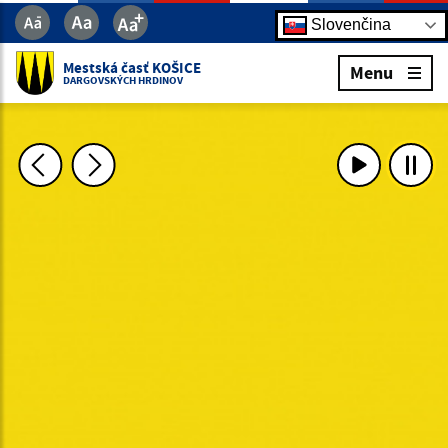
Slovenčina
Mestská časť KOŠICE
Menu
DARGOVSKÝCH HRDINOV