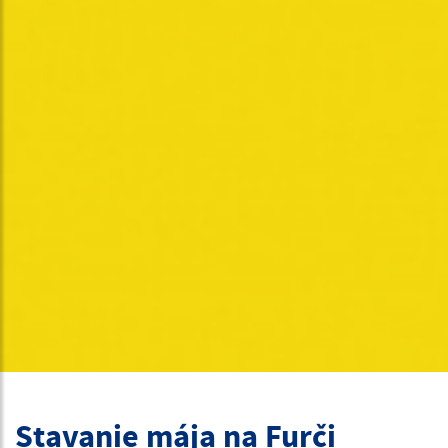
Stavanie mája na Furči