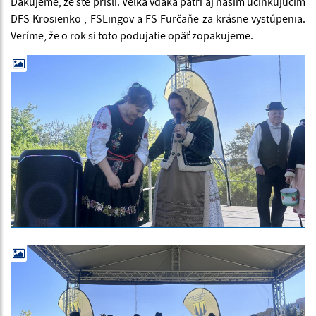
Ďakujeme, že ste prišli. Veľká vďaka patrí aj našim účinkujúcim
DFS Krosienko , FSLingov a FS Furčaňe za krásne vystúpenia.
Veríme, že o rok si toto podujatie opäť zopakujeme.