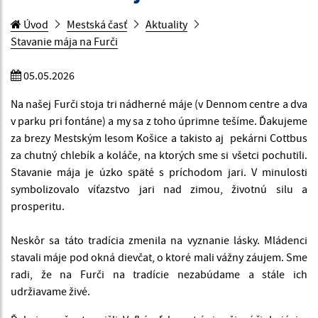
Úvod
Mestská časť
Aktuality
Stavanie mája na Furči
05.05.2026
Na našej Furči stoja tri nádherné máje (v Dennom centre a dva
v parku pri fontáne) a my sa z toho úprimne tešíme. Ďakujeme
za brezy Mestským lesom Košice a takisto aj pekárni Cottbus
za chutný chlebík a koláče, na ktorých sme si všetci pochutili.
Stavanie mája je úzko späté s príchodom jari. V minulosti
symbolizovalo víťazstvo jari nad zimou, životnú silu a
prosperitu.
Neskôr sa táto tradícia zmenila na vyznanie lásky. Mládenci
stavali máje pod okná dievčat, o ktoré mali vážny záujem. Sme
radi, že na Furči na tradície nezabúdame a stále ich
udržiavame živé.