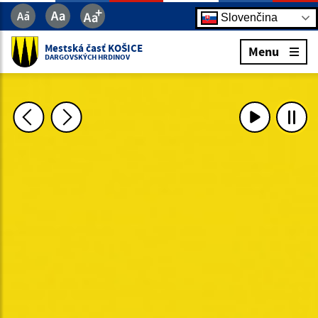
Slovenčina
Mestská časť KOŠICE
Menu
DARGOVSKÝCH HRDINOV