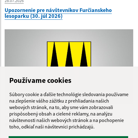
28.07.2026
Upozornenie pre návštevníkov Furčianskeho
lesoparku (30. júl 2026)
Používame cookies
Súbory cookie a ďalšie technológie sledovania používame
na zlepšenie vášho zážitku z prehliadania našich
webových stránok, na to, aby sme vám zobrazovali
24.07.2026
prispôsobený obsah a cielené reklamy, na analýzu
Oznam - odstraňovanie poruchy na vodovodnom
návštevnosti našich webových stránok a na pochopenie
potrubí Kurská ul. (2-24)dňa 24.7.2026
toho, odkiaľ naši návštevníci prichádzajú.