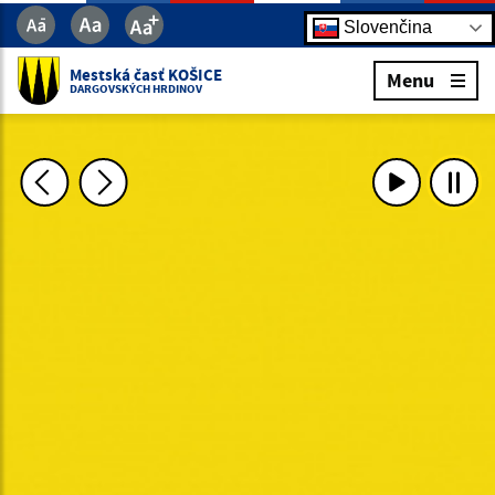
Slovenčina
Mestská časť KOŠICE
Menu
DARGOVSKÝCH HRDINOV