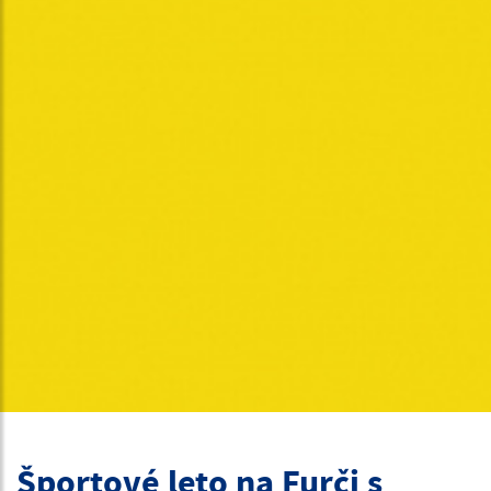
Športové leto na Furči s