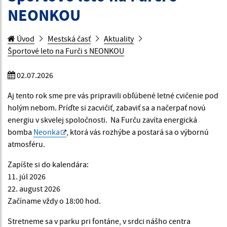
NEONKOU
Úvod
Mestská časť
Aktuality
Športové leto na Furči s NEONKOU
02.07.2026
Aj tento rok sme pre vás pripravili obľúbené letné cvičenie pod
holým nebom. Príďte si zacvičiť, zabaviť sa a načerpať novú
energiu v skvelej spoločnosti. Na Furču zavíta energická
bomba
Neonka
, ktorá vás rozhýbe a postará sa o výbornú
atmosféru.
Zapíšte si do kalendára:
11. júl 2026
22. august 2026
Začíname vždy o 18:00 hod.
Stretneme sa v parku pri fontáne, v srdci nášho centra