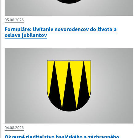
05.08.2026
Formuláre: Uvítanie novorodencov do života a
oslava jubilantov
04.08.2026
Okresné riaditeľstvo hasičského a záchranného