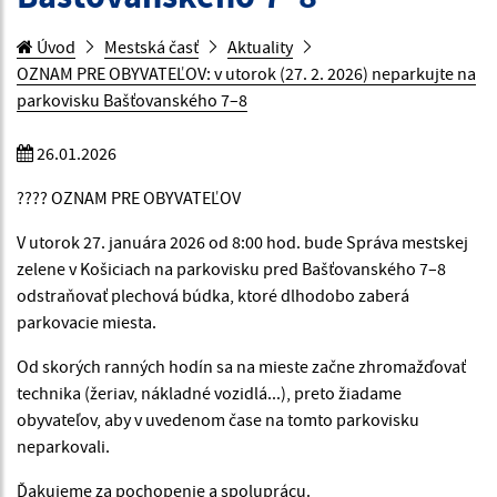
Úvod
Mestská časť
Aktuality
OZNAM PRE OBYVATEĽOV: v utorok (27. 2. 2026) neparkujte na
parkovisku Bašťovanského 7–8
26.01.2026
???? OZNAM PRE OBYVATEĽOV
V utorok 27. januára 2026 od 8:00 hod. bude Správa mestskej
zelene v Košiciach na parkovisku pred Bašťovanského 7–8
odstraňovať plechová búdka, ktoré dlhodobo zaberá
parkovacie miesta.
Od skorých ranných hodín sa na mieste začne zhromažďovať
technika (žeriav, nákladné vozidlá...), preto žiadame
obyvateľov, aby v uvedenom čase na tomto parkovisku
neparkovali.
Ďakujeme za pochopenie a spoluprácu.