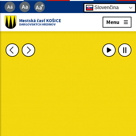
Slovenčina
Mestská časť KOŠICE
Menu
DARGOVSKÝCH HRDINOV