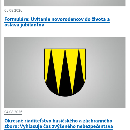
05.08.2026
Formuláre: Uvítanie novorodencov do života a
oslava jubilantov
04.08.2026
Okresné riaditeľstvo hasičského a záchranného
zboru: Vyhlasuje čas zvýšeného nebezpečentsva