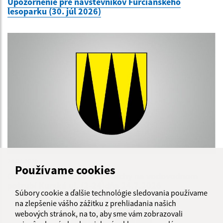
Upozornenie pre návštevníkov Furčianskeho
lesoparku (30. júl 2026)
24.07.2026
Používame cookies
Oznam - odstraňovanie poruchy na vodovodnom
potrubí Kurská ul. (2-24)dňa 24.7.2026
Súbory cookie a ďalšie technológie sledovania používame
na zlepšenie vášho zážitku z prehliadania našich
...
webových stránok, na to, aby sme vám zobrazovali
1
2
70
>