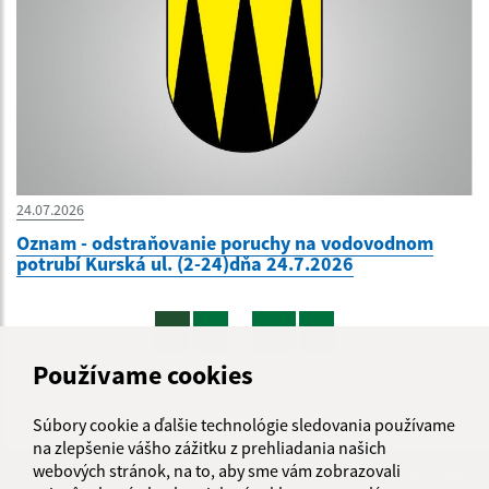
24.07.2026
Oznam - odstraňovanie poruchy na vodovodnom
potrubí Kurská ul. (2-24)dňa 24.7.2026
...
1
2
70
>
Používame cookies
Súbory cookie a ďalšie technológie sledovania používame
na zlepšenie vášho zážitku z prehliadania našich
webových stránok, na to, aby sme vám zobrazovali
Je táto stránka užitočná?
Áno
Nie