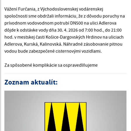
Vážení Furčania, z Východoslovenskej vodárenskej
spoločnosti sme obdržali informáciu, že z dôvodu poruchy na
prívodnom vodovodnom potrubí DN500 na ulici Adlerova
dôjde k odstávke vody dňa 30. 4. 2026 od 7:00 hod., do 21:00
hod. v mestskej časti Košice-Dargovských Hrdinov na uliciach
Adlerova, Kurská, Kalinovská. Náhradné zásobovanie pitnou
vodou bude zabezpečené cisternovými vozidlami.
Za spôsobené komplikácie sa ospravedlňujeme
Zoznam aktualít: