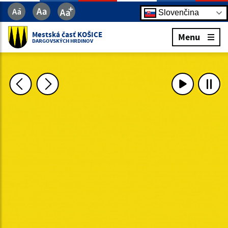
Slovenčina
Mestská časť KOŠICE
Menu
DARGOVSKÝCH HRDINOV