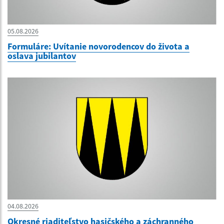
05.08.2026
Formuláre: Uvítanie novorodencov do života a
oslava jubilantov
04.08.2026
Okresné riaditeľstvo hasičského a záchranného