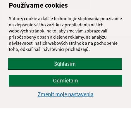
...
Používame cookies
1
2
70
>
Súbory cookie a ďalšie technológie sledovania používame
na zlepšenie vášho zážitku z prehliadania našich
webových stránok, na to, aby sme vám zobrazovali
prispôsobený obsah a cielené reklamy, na analýzu
Je táto stránka užitočná?
Áno
Nie
návštevnosti našich webových stránok a na pochopenie
Boli tieto 
Boli 
toho, odkiaľ naši návštevníci prichádzajú.
Našli ste na stránke chybu?
Napíšte nám
Súhlasím
Úradné hodiny:
Odmietam
Deň
Čas
Zmeniť moje nastavenia
Pondelok
8.00-12.00, 13.00-14.30
Utorok
8.00-12.00, 13.00-15.00
Streda
8.00-12.00, 13.00-16.30