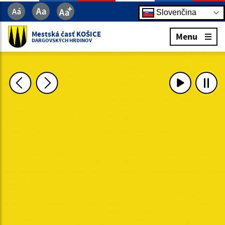
Slovenčina
Mestská časť KOŠICE
Menu
DARGOVSKÝCH HRDINOV