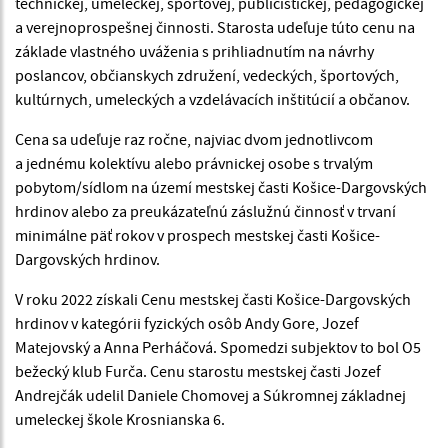
technickej, umeleckej, športovej, publicistickej, pedagogickej
a verejnoprospešnej činnosti. Starosta udeľuje túto cenu na
základe vlastného uváženia s prihliadnutím na návrhy
poslancov, občianskych združení, vedeckých, športových,
kultúrnych, umeleckých a vzdelávacích inštitúcií a občanov.
Cena sa udeľuje raz ročne, najviac dvom jednotlivcom
a jednému kolektívu alebo právnickej osobe s trvalým
pobytom/sídlom na území mestskej časti Košice-Dargovských
hrdinov alebo za preukázateľnú záslužnú činnosť v trvaní
minimálne päť rokov v prospech mestskej časti Košice-
Dargovských hrdinov.
V roku 2022 získali Cenu mestskej časti Košice-Dargovských
hrdinov v kategórii fyzických osôb Andy Gore, Jozef
Matejovský a Anna Perháčová. Spomedzi subjektov to bol O5
bežecký klub Furča. Cenu starostu mestskej časti Jozef
Andrejčák udelil Daniele Chomovej a Súkromnej základnej
umeleckej škole Krosnianska 6.