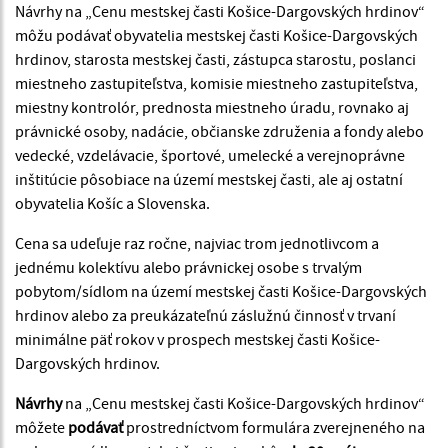
Návrhy na „Cenu mestskej časti Košice-Dargovských hrdinov“
môžu podávať obyvatelia mestskej časti Košice-Dargovských
hrdinov, starosta mestskej časti, zástupca starostu, poslanci
miestneho zastupiteľstva, komisie miestneho zastupiteľstva,
miestny kontrolór, prednosta miestneho úradu, rovnako aj
právnické osoby, nadácie, občianske združenia a fondy alebo
vedecké, vzdelávacie, športové, umelecké a verejnoprávne
inštitúcie pôsobiace na území mestskej časti, ale aj ostatní
obyvatelia Košíc a Slovenska.
Cena sa udeľuje raz ročne, najviac trom jednotlivcom a
jednému kolektívu alebo právnickej osobe s trvalým
pobytom/sídlom na území mestskej časti Košice-Dargovských
hrdinov alebo za preukázateľnú záslužnú činnosť v trvaní
minimálne päť rokov v prospech mestskej časti Košice-
Dargovských hrdinov.
Návrhy
na „Cenu mestskej časti Košice-Dargovských hrdinov“
môžete
podávať
prostredníctvom formulára zverejneného na