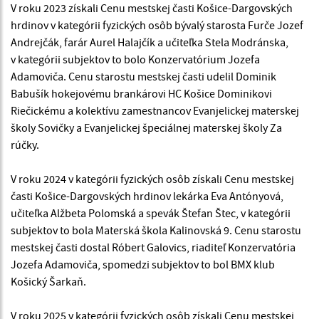
V roku 2023 získali Cenu mestskej časti Košice-Dargovských
hrdinov v kategórii fyzických osôb bývalý starosta Furče Jozef
Andrejčák, farár Aurel Halajčík a učiteľka Stela Modránska,
v kategórii subjektov to bolo Konzervatórium Jozefa
Adamoviča. Cenu starostu mestskej časti udelil Dominik
Babušík hokejovému brankárovi HC Košice Dominikovi
Riečickému a kolektívu zamestnancov Evanjelickej materskej
školy Sovičky a Evanjelickej špeciálnej materskej školy Za
rúčky.
V roku 2024 v kategórii fyzických osôb získali Cenu mestskej
časti Košice-Dargovských hrdinov lekárka Eva Antónyová,
učiteľka Alžbeta Polomská a spevák Štefan Štec, v kategórii
subjektov to bola Materská škola Kalinovská 9. Cenu starostu
mestskej časti dostal Róbert Galovics, riaditeľ Konzervatória
Jozefa Adamoviča, spomedzi subjektov to bol BMX klub
Košický Šarkaň.
V roku 2025 v kategórii fyzických osôb získali Cenu mestskej