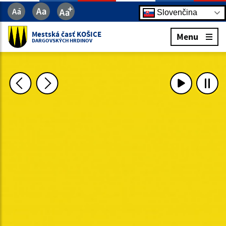
Slovenčina
Mestská časť KOŠICE
Menu
DARGOVSKÝCH HRDINOV