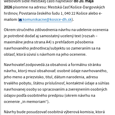
webovom sídle mestskej časti najneskôr
do 20. mája
2026
písomne na adresu: Mestská časť Košice-Dargovských
hrdinov, Povstania českého ľudu 1, 040 22 Košice alebo e-
mailom (
komunikacne@kosice-dh.sk
).
Okrem stručného zdôvodnenia návrhu na udelenie ocenenia
je potrebné dodať aj samostatný ucelený text (rozsah –
maximálne jedna strana A4) s prehľadom pôsobenia
navrhovaného jednotlivca/subjektu so zameraním sa na
oblasť, ktorá súvisí s návrhom na jeho ocenenie.
Navrhovateľ zodpovedá za obsahovú a formálnu stránku
návrhu, ktorý musí obsahovať: osobné údaje navrhovaného,
jeho meno a priezvisko, titul, dátum narodenia, adresu
trvalého pobytu, štátnu príslušnosť, kontaktné údaje a súhlas
navrhovanej osoby so spracovaním a zverejnením osobných
údajov podľa osobitného predpisu (okrem návrhu na
ocenenie „in memoriam“).
Návrhy bude posudzovať osobitná výberová komisia, ktorá