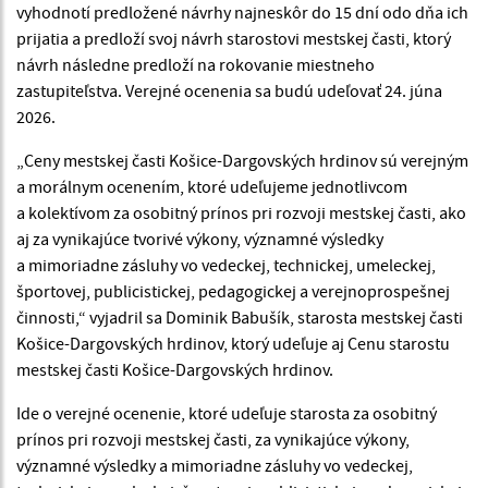
vyhodnotí predložené návrhy najneskôr do 15 dní odo dňa ich
prijatia a predloží svoj návrh starostovi mestskej časti, ktorý
návrh následne predloží na rokovanie miestneho
zastupiteľstva. Verejné ocenenia sa budú udeľovať 24. júna
2026.
„Ceny mestskej časti Košice-Dargovských hrdinov sú verejným
a morálnym ocenením, ktoré udeľujeme jednotlivcom
a kolektívom za osobitný prínos pri rozvoji mestskej časti, ako
aj za vynikajúce tvorivé výkony, významné výsledky
a mimoriadne zásluhy vo vedeckej, technickej, umeleckej,
športovej, publicistickej, pedagogickej a verejnoprospešnej
činnosti,“ vyjadril sa Dominik Babušík, starosta mestskej časti
Košice-Dargovských hrdinov, ktorý udeľuje aj Cenu starostu
mestskej časti Košice-Dargovských hrdinov.
Ide o verejné ocenenie, ktoré udeľuje starosta za osobitný
prínos pri rozvoji mestskej časti, za vynikajúce výkony,
významné výsledky a mimoriadne zásluhy vo vedeckej,