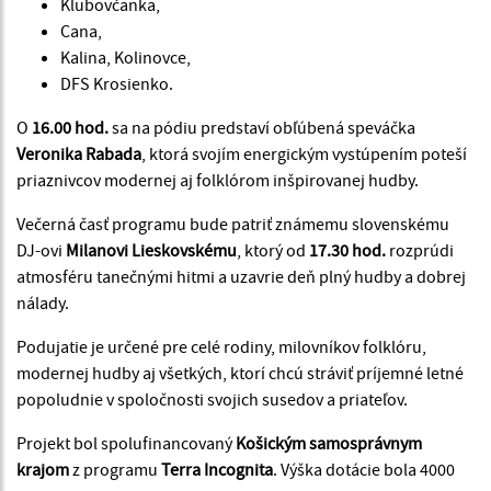
Klubovčanka,
Cana,
Kalina, Kolinovce,
DFS Krosienko.
O
16.00 hod.
sa na pódiu predstaví obľúbená speváčka
Veronika Rabada
, ktorá svojím energickým vystúpením poteší
priaznivcov modernej aj folklórom inšpirovanej hudby.
Večerná časť programu bude patriť známemu slovenskému
DJ-ovi
Milanovi Lieskovskému
, ktorý od
17.30 hod.
rozprúdi
atmosféru tanečnými hitmi a uzavrie deň plný hudby a dobrej
nálady.
Podujatie je určené pre celé rodiny, milovníkov folklóru,
modernej hudby aj všetkých, ktorí chcú stráviť príjemné letné
popoludnie v spoločnosti svojich susedov a priateľov.
Projekt bol spolufinancovaný
Košickým samosprávnym
krajom
z programu
Terra Incognita
. Výška dotácie bola 4000