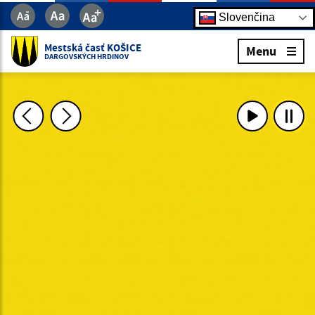
Slovenčina
Mestská časť KOŠICE
Menu
DARGOVSKÝCH HRDINOV