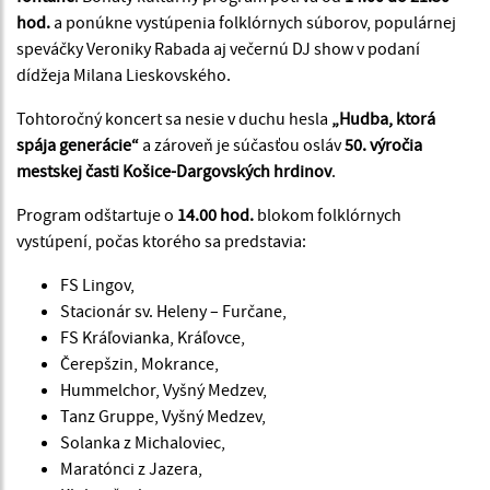
hod.
a ponúkne vystúpenia folklórnych súborov, populárnej
speváčky Veroniky Rabada aj večernú DJ show v podaní
dídžeja Milana Lieskovského.
Tohtoročný koncert sa nesie v duchu hesla
„Hudba, ktorá
spája generácie“
a zároveň je súčasťou osláv
50. výročia
mestskej časti Košice-Dargovských hrdinov
.
Program odštartuje o
14.00 hod.
blokom folklórnych
vystúpení, počas ktorého sa predstavia:
FS Lingov,
Stacionár sv. Heleny – Furčane,
FS Kráľovianka, Kráľovce,
Čerepšzin, Mokrance,
Hummelchor, Vyšný Medzev,
Tanz Gruppe, Vyšný Medzev,
Solanka z Michaloviec,
Maratónci z Jazera,