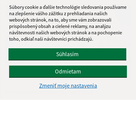
Súbory cookie a ďalšie technológie sledovania používame
na zlepšenie vášho zážitku z prehliadania našich
webových stránok, na to, aby sme vám zobrazovali
prispôsobený obsah a cielené reklamy, na analýzu
návštevnosti našich webových stránok a na pochopenie
toho, odkiaľ naši návštevníci prichádzajú.
Súhlasím
Odmietam
23.07.2026
Zmeniť moje nastavenia
Uvítanie novorodencov na Furči 2026
...
1
2
69
>