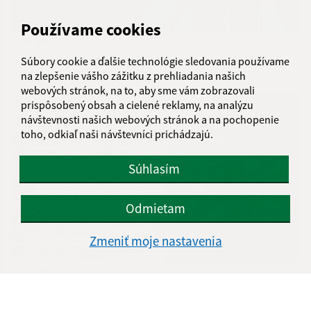
Používame cookies
29.07.2026
Súbory cookie a ďalšie technológie sledovania používame
Oslava životných jubileí na Furči - prihláste sa
na zlepšenie vášho zážitku z prehliadania našich
webových stránok, na to, aby sme vám zobrazovali
prispôsobený obsah a cielené reklamy, na analýzu
návštevnosti našich webových stránok a na pochopenie
toho, odkiaľ naši návštevníci prichádzajú.
Súhlasím
Odmietam
Zmeniť moje nastavenia
28.07.2026
Upozornenie pre návštevníkov Furčianskeho
lesoparku (30. júl 2026)