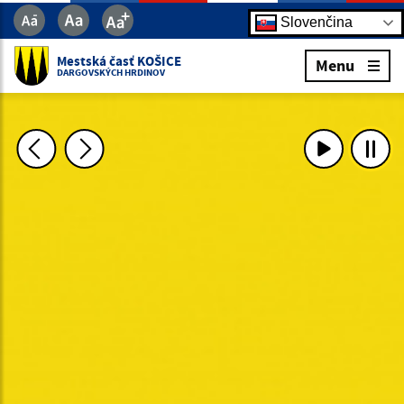
Slovenčina
Mestská časť KOŠICE
Menu
DARGOVSKÝCH HRDINOV