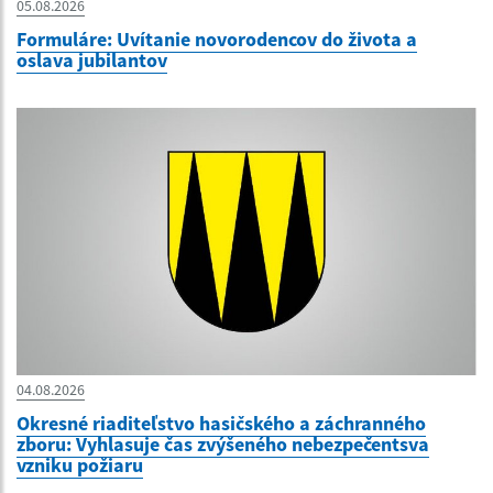
05.08.2026
Formuláre: Uvítanie novorodencov do života a
oslava jubilantov
04.08.2026
Okresné riaditeľstvo hasičského a záchranného
zboru: Vyhlasuje čas zvýšeného nebezpečentsva
vzniku požiaru