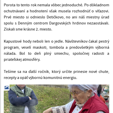
Porota to tento rok nemala vôbec jednoduché. Po dôkladnom
ochutnávaní a hodnotení však musela rozhodnúť o víťazovi.
Prvé miesto si odnieslo Detičkovo, no ani náš miestny úrad
spolu s Denným centrom Dargovských hrdinov nezaostávali.
Získali sme krásne 2. miesto.
Kapustové hody neboli len o jedle. Návštevníkov čakal pestrý
program, veselí maskoti, tombola a predovšetkým výborná
nálada. Bol to deň plný smiechu, spoločnej radosti a
priateľskej atmosféry.
Tešíme sa na ďalší ročník, ktorý určite prinesie nové chute,
recepty a opäť výbornú komunitnú energiu.