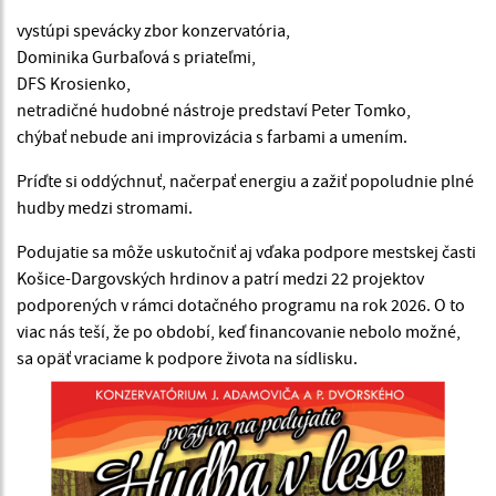
vystúpi spevácky zbor konzervatória,
Dominika Gurbaľová s priateľmi,
DFS Krosienko,
netradičné hudobné nástroje predstaví Peter Tomko,
chýbať nebude ani improvizácia s farbami a umením.
Príďte si oddýchnuť, načerpať energiu a zažiť popoludnie plné
hudby medzi stromami.
Podujatie sa môže uskutočniť aj vďaka podpore mestskej časti
Košice-Dargovských hrdinov a patrí medzi 22 projektov
podporených v rámci dotačného programu na rok 2026. O to
viac nás teší, že po období, keď financovanie nebolo možné,
sa opäť vraciame k podpore života na sídlisku.