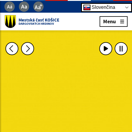
Slovenčina
Mestská časť KOŠICE
Menu
DARGOVSKÝCH HRDINOV