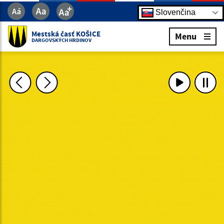
Slovenčina
Mestská časť KOŠICE
Menu
DARGOVSKÝCH HRDINOV