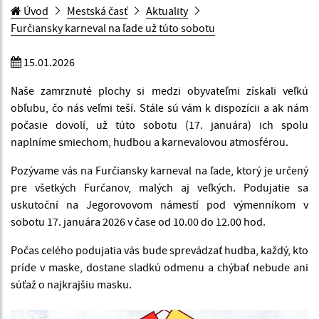
Úvod
Mestská časť
Aktuality
Furčiansky karneval na ľade už túto sobotu
15.01.2026
Naše zamrznuté plochy si medzi obyvateľmi získali veľkú
obľubu, čo nás veľmi teší. Stále sú vám k dispozícii a ak nám
počasie dovolí, už túto sobotu (17. januára) ich spolu
naplníme smiechom, hudbou a karnevalovou atmosférou.
Pozývame vás na Furčiansky karneval na ľade, ktorý je určený
pre všetkých Furčanov, malých aj veľkých. Podujatie sa
uskutoční na Jegorovovom námestí pod výmenníkom v
sobotu 17. januára 2026 v čase od 10.00 do 12.00 hod.
Počas celého podujatia vás bude sprevádzať hudba, každý, kto
príde v maske, dostane sladkú odmenu a chýbať nebude ani
súťaž o najkrajšiu masku.