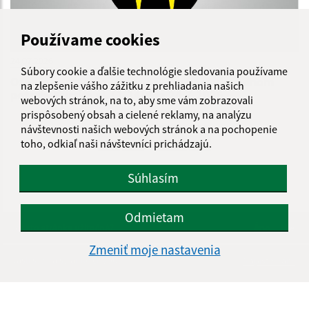
Používame cookies
24.07.2026
Súbory cookie a ďalšie technológie sledovania používame
Oznam - odstraňovanie poruchy na vodovodnom
na zlepšenie vášho zážitku z prehliadania našich
potrubí Kurská ul. (2-24)dňa 24.7.2026
webových stránok, na to, aby sme vám zobrazovali
prispôsobený obsah a cielené reklamy, na analýzu
návštevnosti našich webových stránok a na pochopenie
...
1
2
70
>
toho, odkiaľ naši návštevníci prichádzajú.
Súhlasím
Odmietam
Je táto stránka užitočná?
Áno
Nie
Boli tieto 
Boli 
Zmeniť moje nastavenia
Našli ste na stránke chybu?
Napíšte nám
Úradné hodiny: