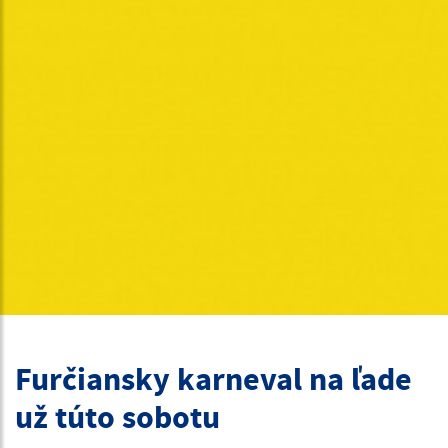
Furčiansky karneval na ľade
už túto sobotu