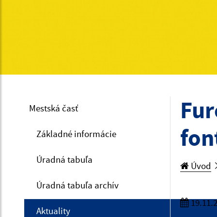
Fur
Mestská časť
fon
Základné informácie
Úradná tabuľa
Úvod
Úradná tabuľa archív
19.11.
Aktuality