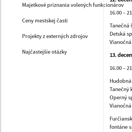
Majetkové priznania volených funkcionárov
16.00 – 2
Ceny mestskej časti
Tanečná 
Detská sp
Projekty z externých zdrojov
Vianočná
Najčastejšie otázky
13. dece
16.00 – 2
Hudobná 
Tanečný 
Operný s
Vianočná
Furčiansk
fontáne s