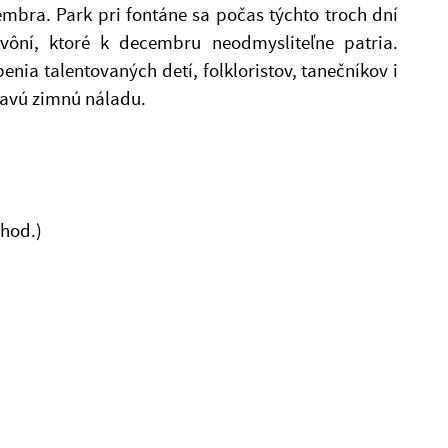
mbra. Park pri fontáne sa počas týchto troch dní
vôní, ktoré k decembru neodmysliteľne patria.
enia talentovaných detí, folkloristov, tanečníkov i
ravú zimnú náladu.
 hod.)