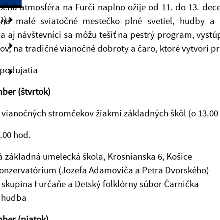
čná atmosféra na Furči naplno ožije od 11. do 13. dece
O)
na malé sviatočné mestečko plné svetiel, hudby a 
a aj návštevníci sa môžu tešiť na pestrý program, vystúp
v, na tradičné vianočné dobroty a čaro, ktoré vytvorí p
podujatia
ber (štvrtok)
vianočných stromčekov žiakmi základných škôl (o 13.00
1.00 hod.
 základná umelecká škola, Krosnianska 6, Košice
konzervatórium (Jozefa Adamoviča a Petra Dvorského)
 skupina Furčaňe a Detský folklórny súbor Čarnička
 hudba
ber (piatok)