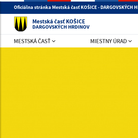
Oficiálna stránka Mestská časť KOŠICE - DARGOVSKÝCH
Mestská časť KOŠICE
DARGOVSKÝCH HRDINOV
MESTSKÁ ČASŤ
MIESTNY ÚRAD