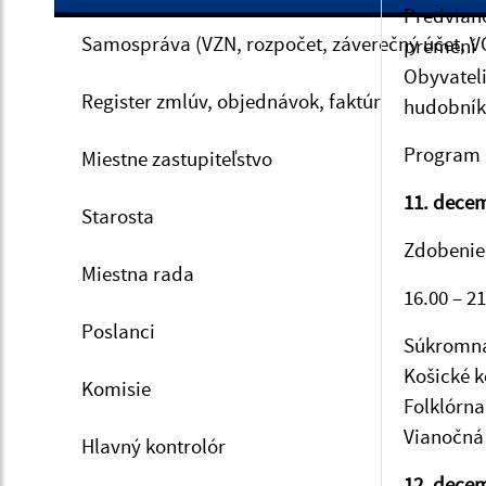
Predviano
Samospráva (VZN, rozpočet, záverečný účet, V
premení 
Obyvateli
Register zmlúv, objednávok, faktúr
hudobníko
Program 
Miestne zastupiteľstvo
11. decem
Starosta
Zdobenie 
Miestna rada
16.00 – 2
Poslanci
Súkromná
Košické 
Komisie
Folklórna
Vianočná
Hlavný kontrolór
12. decem