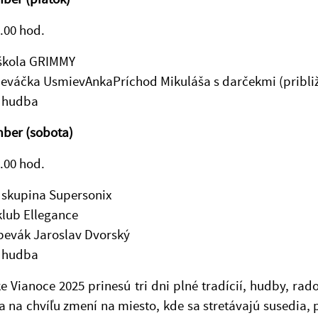
1.00 hod.
škola GRIMMY
eváčka UsmievAnkaPríchod Mikuláša s darčekmi (približ
 hudba
mber (sobota)
1.00 hod.
skupina Supersonix
klub Ellegance
pevák Jaroslav Dvorský
 hudba
e Vianoce 2025 prinesú tri dni plné tradícií, hudby, rad
a na chvíľu zmení na miesto, kde sa stretávajú susedia, pri