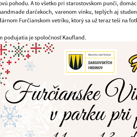
vú pohodu. A to všetko pri starostovskom punči, domác
 handmade darčekoch, varenom vínku, teplých aj stude
dárnom Furčianskom vetríku, ktorý sa už teraz teší na fot
 podujatia je spoločnosť Kaufland.