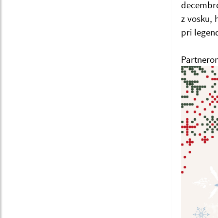
decembro
z vosku,
pri legen
Partnerom