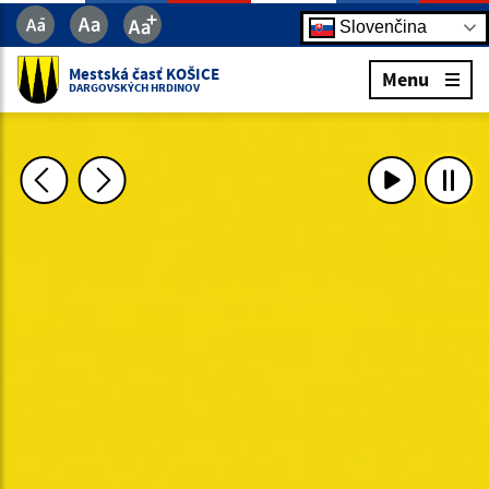
Slovenčina
Mestská časť KOŠICE
Menu
DARGOVSKÝCH HRDINOV