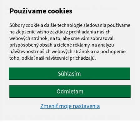
Formuláre: Uvítanie novorodencov do života a
Používame cookies
oslava jubilantov
Súbory cookie a ďalšie technológie sledovania používame
na zlepšenie vášho zážitku z prehliadania našich
webových stránok, na to, aby sme vám zobrazovali
prispôsobený obsah a cielené reklamy, na analýzu
návštevnosti našich webových stránok a na pochopenie
toho, odkiaľ naši návštevníci prichádzajú.
Súhlasím
Odmietam
Zmeniť moje nastavenia
04.08.2026
Okresné riaditeľstvo hasičského a záchranného
zboru: Vyhlasuje čas zvýšeného nebezpečentsva
vzniku požiaru