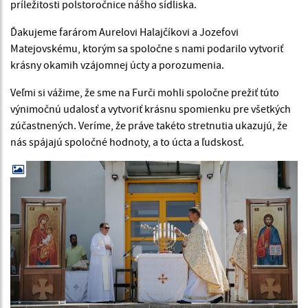
príležitosti polstoročnice nášho sídliska.
Ďakujeme farárom Aurelovi Halajčíkovi a Jozefovi
Matejovskému, ktorým sa spoločne s nami podarilo vytvoriť
krásny okamih vzájomnej úcty a porozumenia.
Veľmi si vážime, že sme na Furči mohli spoločne prežiť túto
výnimočnú udalosť a vytvoriť krásnu spomienku pre všetkých
zúčastnených. Veríme, že práve takéto stretnutia ukazujú, že
nás spájajú spoločné hodnoty, a to úcta a ľudskosť.