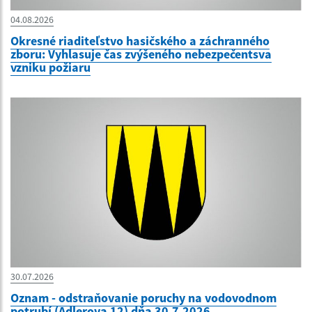
04.08.2026
Okresné riaditeľstvo hasičského a záchranného
zboru: Vyhlasuje čas zvýšeného nebezpečentsva
vzniku požiaru
30.07.2026
Oznam - odstraňovanie poruchy na vodovodnom
potrubí (Adlerova 12) dňa 30.7.2026