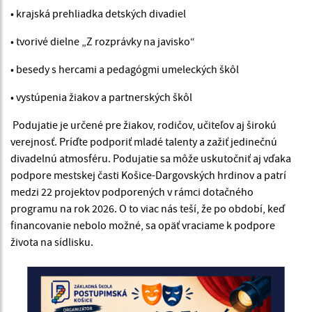
• krajská prehliadka detských divadiel
• tvorivé dielne „Z rozprávky na javisko“
• besedy s hercami a pedagógmi umeleckých škôl
• vystúpenia žiakov a partnerských škôl
Podujatie je určené pre žiakov, rodičov, učiteľov aj širokú
verejnosť. Príďte podporiť mladé talenty a zažiť jedinečnú
divadelnú atmosféru. Podujatie sa môže uskutočniť aj vďaka
podpore mestskej časti Košice-Dargovských hrdinov a patrí
medzi 22 projektov podporených v rámci dotačného
programu na rok 2026. O to viac nás teší, že po období, keď
financovanie nebolo možné, sa opäť vraciame k podpore
života na sídlisku.