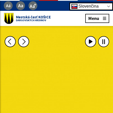
Slovenčina
Mestská časť KOŠICE
Menu
DARGOVSKÝCH HRDINOV