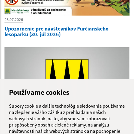
28.07.2026
Upozornenie pre návštevníkov Furčianskeho
lesoparku (30. júl 2026)
Používame cookies
Súbory cookie a ďalšie technológie sledovania používame
na zlepšenie vášho zážitku z prehliadania našich
webových stránok, na to, aby sme vám zobrazovali
24.07.2026
prispôsobený obsah a cielené reklamy, na analýzu
návštevnosti našich webových stránok a na pochopenie
Oznam - odstraňovanie poruchy na vodovodnom