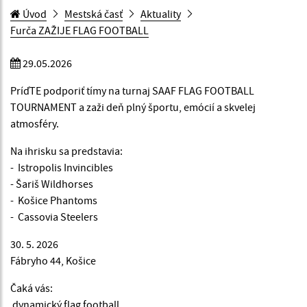
Úvod
Mestská časť
Aktuality
Furča ZAŽIJE FLAG FOOTBALL
29.05.2026
PríďTE podporiť tímy na turnaj SAAF FLAG FOOTBALL
TOURNAMENT a zaži deň plný športu, emócií a skvelej
atmosféry.
Na ihrisku sa predstavia:
- Istropolis Invincibles
- Šariš Wildhorses
- Košice Phantoms
- Cassovia Steelers
30. 5. 2026
Fábryho 44, Košice
Čaká vás:
dynamický flag football