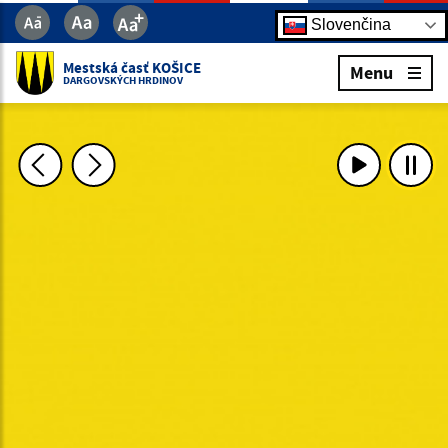
Slovenčina
Mestská časť KOŠICE
Menu
DARGOVSKÝCH HRDINOV