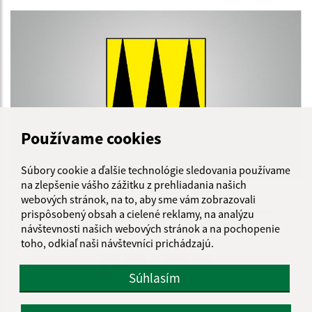
Používame cookies
Súbory cookie a ďalšie technológie sledovania používame
na zlepšenie vášho zážitku z prehliadania našich
24.07.2026
webových stránok, na to, aby sme vám zobrazovali
Oznam - odstraňovanie poruchy na vodovodnom
prispôsobený obsah a cielené reklamy, na analýzu
potrubí Kurská ul. (2-24)dňa 24.7.2026
návštevnosti našich webových stránok a na pochopenie
toho, odkiaľ naši návštevníci prichádzajú.
...
1
2
70
>
Súhlasím