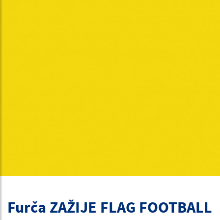
Furča ZAŽIJE FLAG FOOTBALL