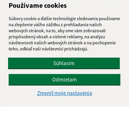
Používame cookies
29.07.2026
Oslava životných jubileí na Furči - prihláste sa
Súbory cookie a ďalšie technológie sledovania používame
na zlepšenie vášho zážitku z prehliadania našich
webových stránok, na to, aby sme vám zobrazovali
prispôsobený obsah a cielené reklamy, na analýzu
návštevnosti našich webových stránok a na pochopenie
toho, odkiaľ naši návštevníci prichádzajú.
Súhlasím
Odmietam
Zmeniť moje nastavenia
28.07.2026
Upozornenie pre návštevníkov Furčianskeho
lesoparku (30. júl 2026)