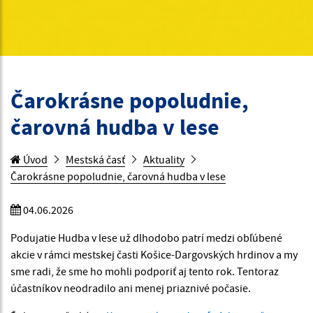
Čarokrásne popoludnie,
čarovná hudba v lese
Úvod
Mestská časť
Aktuality
Čarokrásne popoludnie, čarovná hudba v lese
04.06.2026
Podujatie Hudba v lese už dlhodobo patrí medzi obľúbené
akcie v rámci mestskej časti Košice-Dargovských hrdinov a my
sme radi, že sme ho mohli podporiť aj tento rok. Tentoraz
účastníkov neodradilo ani menej priaznivé počasie.