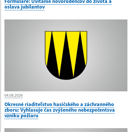
Formuláre: Uvítanie novorodencov do života a
oslava jubilantov
04.08.2026
Okresné riaditeľstvo hasičského a záchranného
zboru: Vyhlasuje čas zvýšeného nebezpečentsva
vzniku požiaru