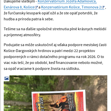
Ďakujeme všetkým -
Konzervatórium Jozefa Adamoviča,
Exnárova 8, Košice
a
Konzervatórium Košice, Timonova 2
,
že furčiansky lesopark opäť ožil a že ste opäť potvrdili, že
hudba a príroda patria k sebe.
Tešíme sa na ďalšie spoločné stretnutia plné krásnych melódií
a príjemnej atmosféry.
Podujatie sa môže uskutočniť aj vďaka podpore mestskej časti
Košice-Dargovských hrdinov a patrí medzi 22 projektov
podporených v rámci dotačného programu na rok 2026. O to
viac nás teší, že po období, keď financovanie nebolo možné,
sa opäť vraciame k podpore života na sídlisku.