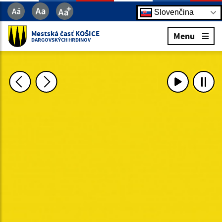
Slovenčina
Mestská časť KOŠICE
Menu
DARGOVSKÝCH HRDINOV