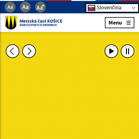
Slovenčina
Mestská časť KOŠICE
Menu
DARGOVSKÝCH HRDINOV