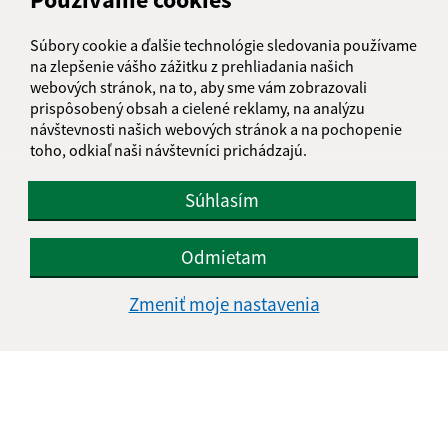
informatika@kosice-dh.sk
Súbory cookie a ďalšie technológie sledovania používame
+421 55 300 90 01
na zlepšenie vášho zážitku z prehliadania našich
webových stránok, na to, aby sme vám zobrazovali
IČO: 00690988
prispôsobený obsah a cielené reklamy, na analýzu
návštevnosti našich webových stránok a na pochopenie
toho, odkiaľ naši návštevníci prichádzajú.
Súhlasím
Odmietam
Zmeniť moje nastavenia