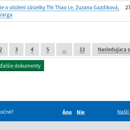
 o uložení zásielky Thi Thao Le, Zuzana Gazdíková,
27
 Varga
2
3
4
5
...
13
Nasledujúca 
 ďalšie dokumenty
itočné?
Našli
Áno
Nie
Boli tieto informácie pre 
Boli tieto informáci