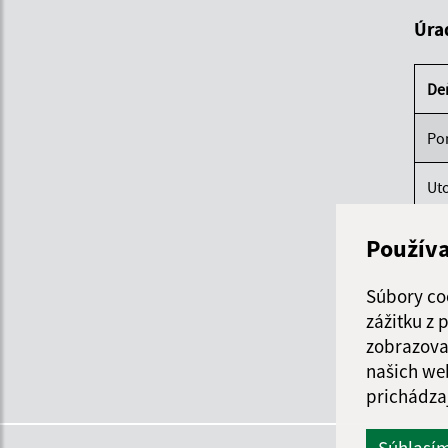
Úra
De
Po
Ut
St
Použív
Štv
Súbory co
zážitku z
Pi
zobrazova
našich we
prichádza
Súhlasí