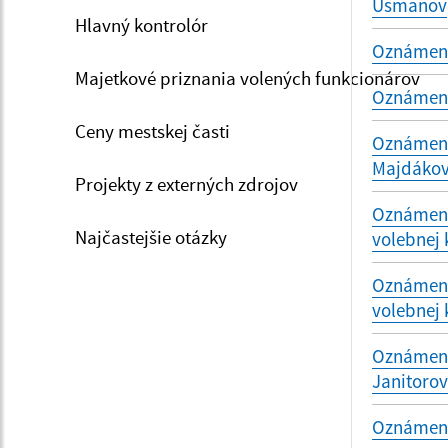
Usmanov
Hlavný kontrolór
Oznámenie
Majetkové priznania volených funkcionárov
Oznámenie
Ceny mestskej časti
Oznámenie
Majdákov
Projekty z externých zdrojov
Oznámeni
Najčastejšie otázky
volebnej 
Oznámeni
volebnej 
Oznámenie
Janitoro
Oznámenie