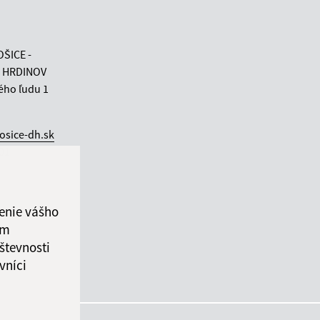
OŠICE -
 HRDINOV
ého ľudu 1
osice-dh.sk
 01
enie vášho
ám
števnosti
vníci