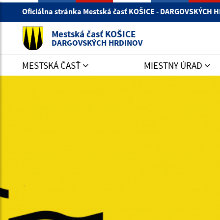
Oficiálna stránka Mestská časť KOŠICE - DARGOVSKÝCH
Mestská časť KOŠICE
DARGOVSKÝCH HRDINOV
MESTSKÁ ČASŤ
MIESTNY ÚRAD