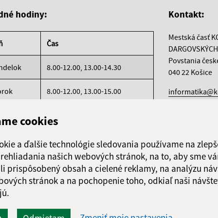
dné hodiny:
Kontakt:
Mestská časť K
ň
Čas
DARGOVSKÝCH
Povstania česk
ndelok
8.00-12.00, 13.00-14.30
040 22 Košice
orok
8.00-12.00, 13.00-15.00
informatika@k
+421 55 300 90
reda
8.00-12.00, 13.00-16.30
ame cookies
IČO: 00690988
rtok
8.00-12.00
okie a ďalšie technológie sledovania používame na zlepš
 prehliadania našich webových stránok, na to, aby sme v
atok
8.00-12.00
li prispôsobený obsah a cielené reklamy, na analýzu náv
bových stránok a na pochopenie toho, odkiaľ naši návšte
jú.
Zmeniť moje nastavenia
m
Odmietam