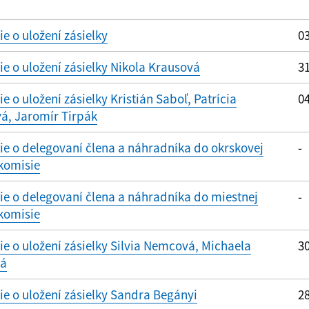
 o uložení zásielky
03
 o uložení zásielky Nikola Krausová
31
 o uložení zásielky Kristián Saboľ, Patrícia
04
á, Jaromír Tirpák
e o delegovaní člena a náhradníka do okrskovej
-
komisie
e o delegovaní člena a náhradníka do miestnej
-
komisie
 o uložení zásielky Silvia Nemcová, Michaela
30
vá
 o uložení zásielky Sandra Begányi
28