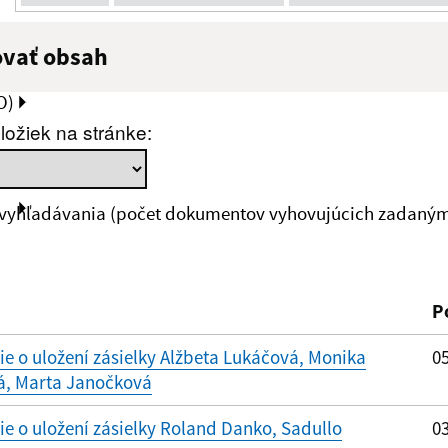
ovať obsah
:
Popis:
O)
ložiek na stránke:
zverejnenia do:
 vyhľadávania (počet dokumentov vyhovujúcich zadaným 
ovať
P
 o uložení zásielky Alžbeta Lukáčová, Monika
05
á, Marta Janočková
 o uložení zásielky Roland Danko, Sadullo
03