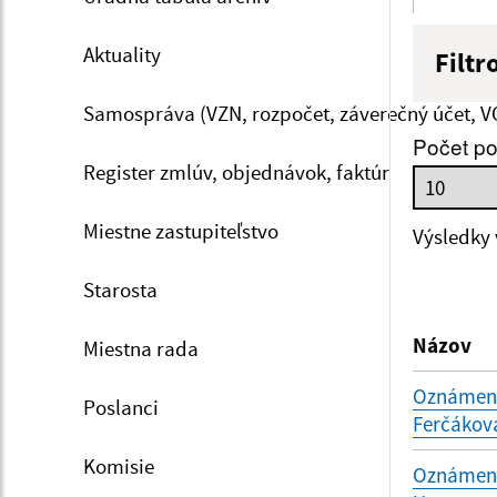
Aktuality
Filtr
Názov
Samospráva (VZN, rozpočet, záverečný účet, V
Počet po
Register zmlúv, objednávok, faktúr
Dátum 
Miestne zastupiteľstvo
Výsledky
Starosta
Filtr
Názov
Miestna rada
Oznámenie
Poslanci
Ferčákov
Komisie
Oznámenie