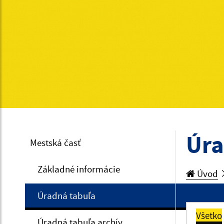
Úra
Mestská časť
Základné informácie
Úvod
Úradná tabuľa
Všetko
Úradná tabuľa archív