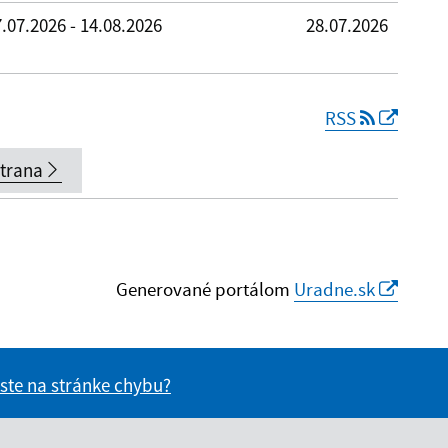
.07.2026 - 14.08.2026
28.07.2026
RSS
strana
Generované portálom
Uradne.sk
 ste na stránke chybu?
vás užitočné?
e pre vás užitočné?