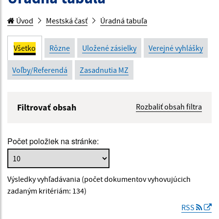
Úvod
Mestská časť
Úradná tabuľa
Všetko
Rôzne
Uložené zásielky
Verejné vyhlášky
Voľby/Referendá
Zasadnutia MZ
Filtrovať obsah
Rozbaliť obsah filtra
Názov:
Počet položiek na stránke:
Popis:
Výsledky vyhľadávania (počet dokumentov vyhovujúcich
Dátum zverejnenia od:
zadaným kritériám: 134)
RSS