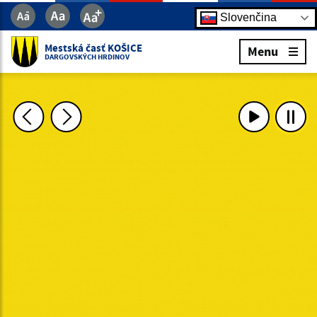
Slovenčina
Mestská časť KOŠICE
Menu
DARGOVSKÝCH HRDINOV