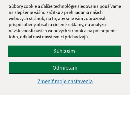
informatika@kosice-dh.sk
Súbory cookie a ďalšie technológie sledovania používame
+421 55 300 90 01
na zlepšenie vášho zážitku z prehliadania našich
webových stránok, na to, aby sme vám zobrazovali
IČO: 00690988
prispôsobený obsah a cielené reklamy, na analýzu
návštevnosti našich webových stránok a na pochopenie
toho, odkiaľ naši návštevníci prichádzajú.
Súhlasím
Odmietam
Zmeniť moje nastavenia