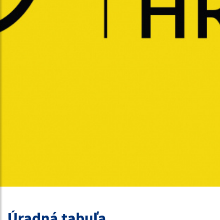
Úradná tabuľa