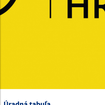
Úradná tabuľa