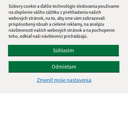
informatika@kosice-dh.sk
Súbory cookie a ďalšie technológie sledovania používame
+421 55 300 90 01
na zlepšenie vášho zážitku z prehliadania našich
webových stránok, na to, aby sme vám zobrazovali
IČO: 00690988
prispôsobený obsah a cielené reklamy, na analýzu
návštevnosti našich webových stránok a na pochopenie
toho, odkiaľ naši návštevníci prichádzajú.
Súhlasím
Odmietam
Zmeniť moje nastavenia