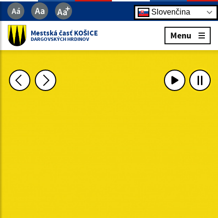
Slovenčina
Mestská časť KOŠICE
Menu
DARGOVSKÝCH HRDINOV