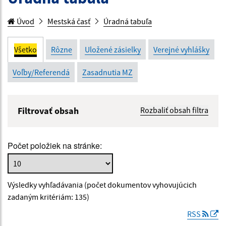
Úvod
Mestská časť
Úradná tabuľa
Všetko
Rôzne
Uložené zásielky
Verejné vyhlášky
Voľby/Referendá
Zasadnutia MZ
Filtrovať obsah
Rozbaliť obsah filtra
Názov:
Počet položiek na stránke:
Popis:
Výsledky vyhľadávania (počet dokumentov vyhovujúcich
Dátum zverejnenia od:
zadaným kritériám: 135)
RSS