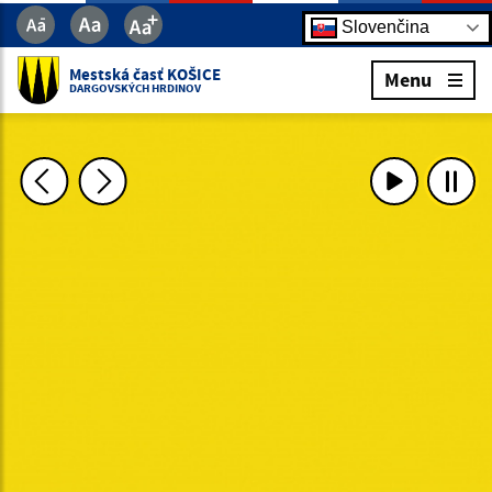
Slovenčina
Mestská časť KOŠICE
Menu
DARGOVSKÝCH HRDINOV