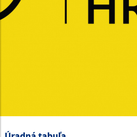
Úradná tabuľa