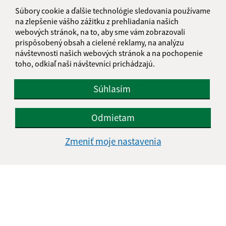
informatika@kosice-dh.sk
Súbory cookie a ďalšie technológie sledovania používame
+421 55 300 90 01
na zlepšenie vášho zážitku z prehliadania našich
webových stránok, na to, aby sme vám zobrazovali
IČO: 00690988
prispôsobený obsah a cielené reklamy, na analýzu
návštevnosti našich webových stránok a na pochopenie
toho, odkiaľ naši návštevníci prichádzajú.
Súhlasím
Odmietam
Zmeniť moje nastavenia