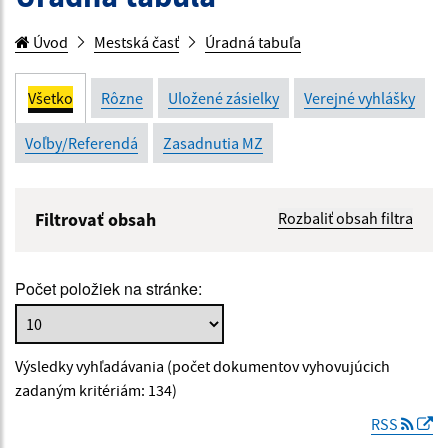
Úvod
Mestská časť
Úradná tabuľa
Všetko
Rôzne
Uložené zásielky
Verejné vyhlášky
Voľby/Referendá
Zasadnutia MZ
Filtrovať obsah
Rozbaliť obsah filtra
Názov:
Počet položiek na stránke:
Popis:
Výsledky vyhľadávania (počet dokumentov vyhovujúcich
Dátum zverejnenia od:
zadaným kritériám: 134)
RSS