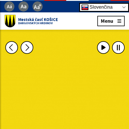
Slovenčina
Mestská časť KOŠICE
Menu
DARGOVSKÝCH HRDINOV