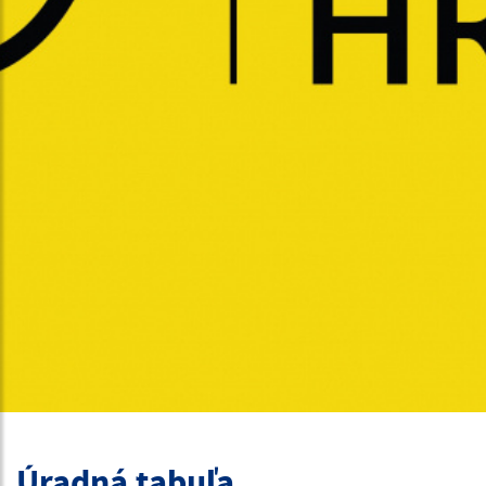
Úradná tabuľa