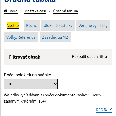
Úvod
Mestská časť
Úradná tabuľa
Všetko
Rôzne
Uložené zásielky
Verejné vyhlášky
Voľby/Referendá
Zasadnutia MZ
Filtrovať obsah
Rozbaliť obsah filtra
Názov:
Počet položiek na stránke:
Popis:
Výsledky vyhľadávania (počet dokumentov vyhovujúcich
Dátum zverejnenia od:
zadaným kritériám: 134)
RSS