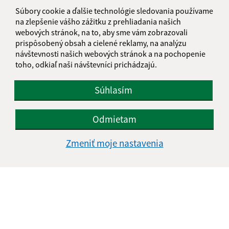
informatika@kosice-dh.sk
Súbory cookie a ďalšie technológie sledovania používame
+421 55 300 90 01
na zlepšenie vášho zážitku z prehliadania našich
webových stránok, na to, aby sme vám zobrazovali
IČO: 00690988
prispôsobený obsah a cielené reklamy, na analýzu
návštevnosti našich webových stránok a na pochopenie
toho, odkiaľ naši návštevníci prichádzajú.
Súhlasím
Odmietam
Zmeniť moje nastavenia