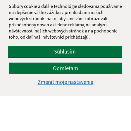
informatika@kosice-dh.sk
Súbory cookie a ďalšie technológie sledovania používame
+421 55 300 90 01
na zlepšenie vášho zážitku z prehliadania našich
webových stránok, na to, aby sme vám zobrazovali
IČO: 00690988
prispôsobený obsah a cielené reklamy, na analýzu
návštevnosti našich webových stránok a na pochopenie
toho, odkiaľ naši návštevníci prichádzajú.
Súhlasím
Odmietam
Zmeniť moje nastavenia