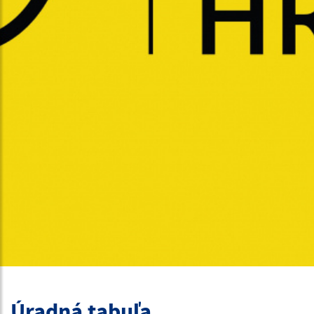
Úradná tabuľa