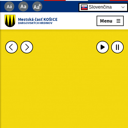
Slovenčina
Mestská časť KOŠICE
Menu
DARGOVSKÝCH HRDINOV