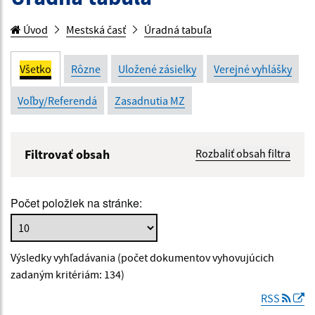
Úvod
Mestská časť
Úradná tabuľa
Všetko
Rôzne
Uložené zásielky
Verejné vyhlášky
Voľby/Referendá
Zasadnutia MZ
Filtrovať obsah
Rozbaliť obsah filtra
Názov:
Počet položiek na stránke:
Popis:
Výsledky vyhľadávania (počet dokumentov vyhovujúcich
Dátum zverejnenia od:
zadaným kritériám: 134)
RSS