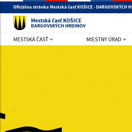
Oficiálna stránka Mestská časť KOŠICE - DARGOVSKÝCH
Mestská časť KOŠICE
DARGOVSKÝCH HRDINOV
MESTSKÁ ČASŤ
MIESTNY ÚRAD