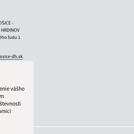
OŠICE -
 HRDINOV
ého ľudu 1
osice-dh.sk
 01
enie vášho
ám
števnosti
vníci