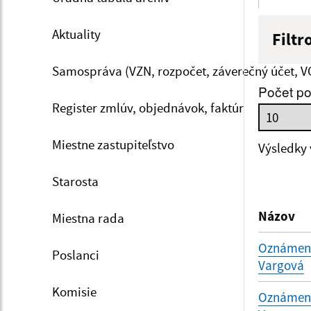
Aktuality
Filtr
Názov
Samospráva (VZN, rozpočet, záverečný účet, V
Počet po
Register zmlúv, objednávok, faktúr
Dátum 
Miestne zastupiteľstvo
Výsledky
Starosta
Filtr
Názov
Miestna rada
Oznámenie
Poslanci
Vargová
Komisie
Oznámenie