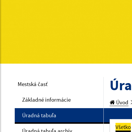
Úra
Mestská časť
Základné informácie
Úvod
Úradná tabuľa
Všetko
Úradná tabuľa archív