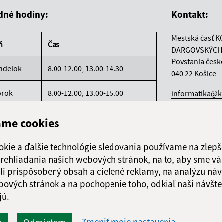
dné hodiny:
Kontakt:
Mestská časť K
ň
Čas
DARGOVSKÝCH
Povstania česk
ndelok
8.00-12.00, 13.00-14.30
040 22 Košice
orok
8.00-12.00, 13.00-15.00
informatika@k
+421 55 300 90
reda
8.00-12.00, 13.00-16.30
ame cookies
IČO: 00690988
rtok
8.00-12.00
okie a ďalšie technológie sledovania používame na zlepš
 prehliadania našich webových stránok, na to, aby sme v
atok
8.00-12.00
li prispôsobený obsah a cielené reklamy, na analýzu náv
bových stránok a na pochopenie toho, odkiaľ naši návšte
jú.
Zmeniť moje nastavenia
m
Odmietam