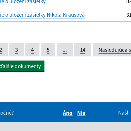
 o uložení zásielky
03
 o uložení zásielky Nikola Krausová
31
2
3
4
5
...
14
Nasledujúca 
 ďalšie dokumenty
itočné?
Našli
Áno
Nie
Boli tieto informácie pre 
Boli tieto informáci