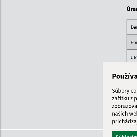
Úra
De
Po
Ut
St
Použív
Štv
Súbory co
zážitku z
Pi
zobrazova
našich we
prichádza
Súhlasí