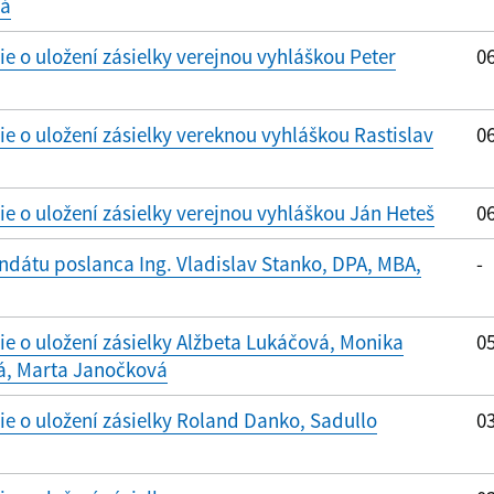
vá
 o uložení zásielky verejnou vyhláškou Peter
06
 o uložení zásielky vereknou vyhláškou Rastislav
06
 o uložení zásielky verejnou vyhláškou Ján Heteš
06
dátu poslanca Ing. Vladislav Stanko, DPA, MBA,
-
 o uložení zásielky Alžbeta Lukáčová, Monika
05
á, Marta Janočková
 o uložení zásielky Roland Danko, Sadullo
03