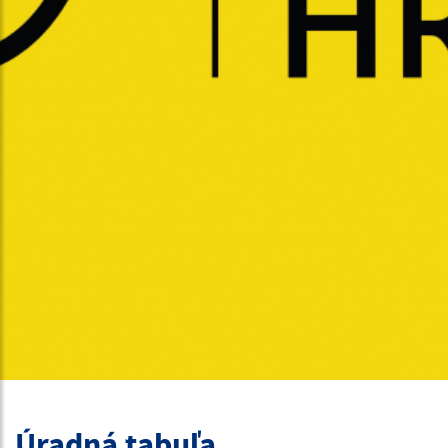
Úradná tabuľa