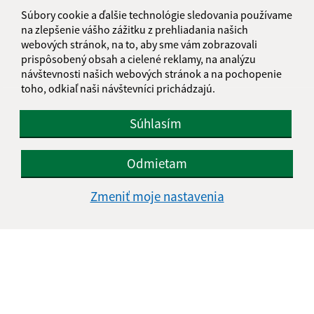
informatika@kosice-dh.sk
Súbory cookie a ďalšie technológie sledovania používame
+421 55 300 90 01
na zlepšenie vášho zážitku z prehliadania našich
webových stránok, na to, aby sme vám zobrazovali
IČO: 00690988
prispôsobený obsah a cielené reklamy, na analýzu
návštevnosti našich webových stránok a na pochopenie
toho, odkiaľ naši návštevníci prichádzajú.
Súhlasím
Odmietam
Zmeniť moje nastavenia