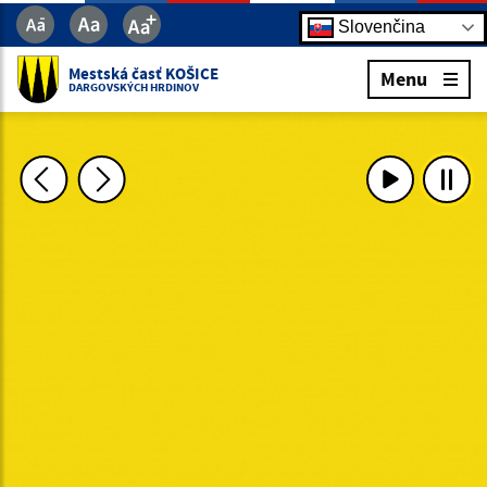
Slovenčina
Mestská časť KOŠICE
Menu
DARGOVSKÝCH HRDINOV