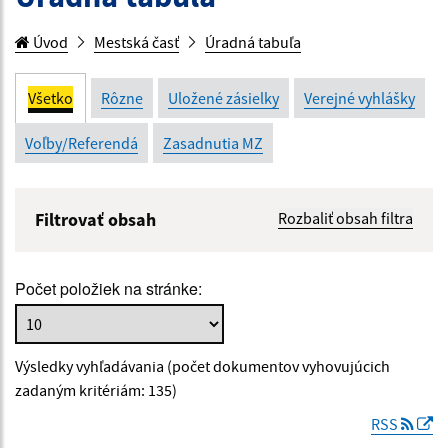
Úvod
Mestská časť
Úradná tabuľa
Všetko
Rôzne
Uložené zásielky
Verejné vyhlášky
Voľby/Referendá
Zasadnutia MZ
Filtrovať obsah
Rozbaliť obsah filtra
Názov:
Počet položiek na stránke:
Popis:
Výsledky vyhľadávania (počet dokumentov vyhovujúcich
Dátum zverejnenia od:
zadaným kritériám: 135)
RSS