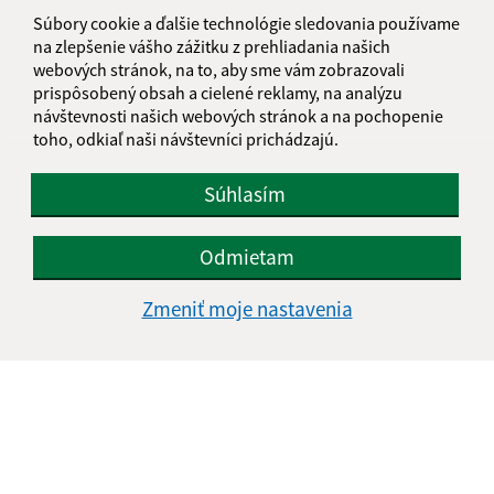
informatika@kosice-dh.sk
Súbory cookie a ďalšie technológie sledovania používame
+421 55 300 90 01
na zlepšenie vášho zážitku z prehliadania našich
webových stránok, na to, aby sme vám zobrazovali
IČO: 00690988
prispôsobený obsah a cielené reklamy, na analýzu
návštevnosti našich webových stránok a na pochopenie
toho, odkiaľ naši návštevníci prichádzajú.
Súhlasím
Odmietam
Zmeniť moje nastavenia