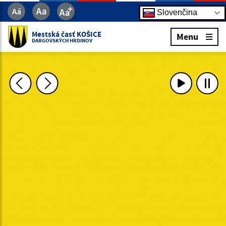
Slovenčina
Mestská časť KOŠICE
Menu
DARGOVSKÝCH HRDINOV