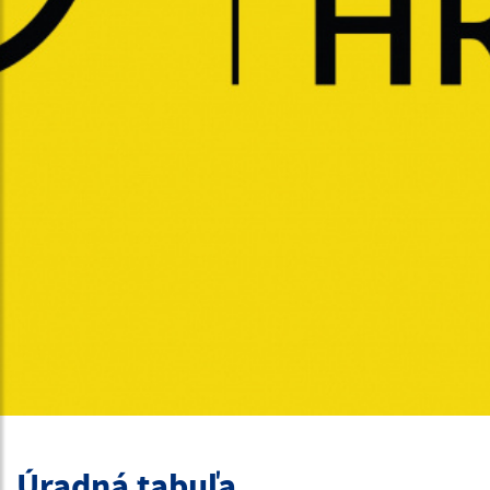
Úradná tabuľa