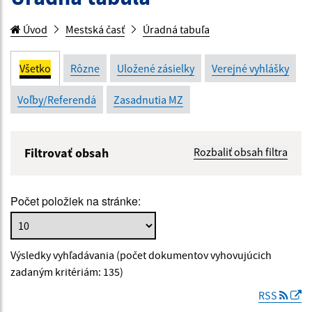
Úvod
Mestská časť
Úradná tabuľa
Všetko
Rôzne
Uložené zásielky
Verejné vyhlášky
Voľby/Referendá
Zasadnutia MZ
Filtrovať obsah
Rozbaliť obsah filtra
Názov:
Počet položiek na stránke:
Popis:
Výsledky vyhľadávania (počet dokumentov vyhovujúcich
Dátum zverejnenia od:
zadaným kritériám: 135)
RSS