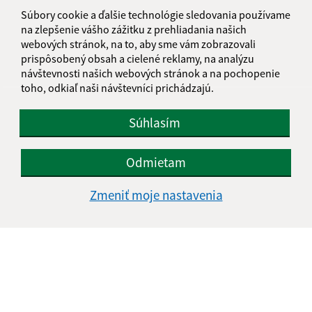
informatika@kosice-dh.sk
Súbory cookie a ďalšie technológie sledovania používame
+421 55 300 90 01
na zlepšenie vášho zážitku z prehliadania našich
webových stránok, na to, aby sme vám zobrazovali
IČO: 00690988
prispôsobený obsah a cielené reklamy, na analýzu
návštevnosti našich webových stránok a na pochopenie
toho, odkiaľ naši návštevníci prichádzajú.
Súhlasím
Odmietam
Zmeniť moje nastavenia