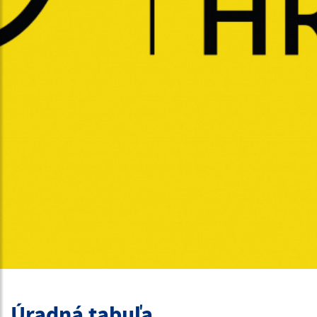
Úradná tabuľa