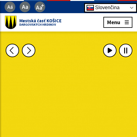
Slovenčina
Mestská časť KOŠICE
Menu
DARGOVSKÝCH HRDINOV