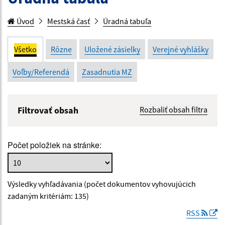
Úvod
Mestská časť
Úradná tabuľa
Všetko
Rôzne
Uložené zásielky
Verejné vyhlášky
Voľby/Referendá
Zasadnutia MZ
Filtrovať obsah
Rozbaliť obsah filtra
Názov:
Počet položiek na stránke:
Popis:
Výsledky vyhľadávania (počet dokumentov vyhovujúcich
Dátum zverejnenia od:
zadaným kritériám: 135)
RSS