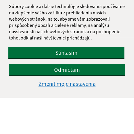
informatika@kosice-dh.sk
Súbory cookie a ďalšie technológie sledovania používame
+421 55 300 90 01
na zlepšenie vášho zážitku z prehliadania našich
webových stránok, na to, aby sme vám zobrazovali
IČO: 00690988
prispôsobený obsah a cielené reklamy, na analýzu
návštevnosti našich webových stránok a na pochopenie
toho, odkiaľ naši návštevníci prichádzajú.
Súhlasím
Odmietam
Zmeniť moje nastavenia