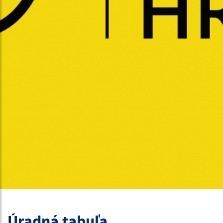
Úradná tabuľa