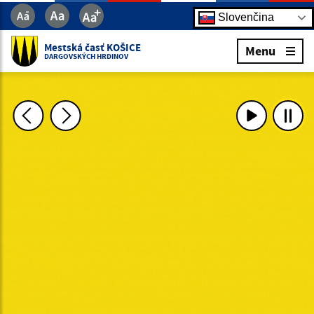
Slovenčina
Mestská časť KOŠICE
Menu
DARGOVSKÝCH HRDINOV