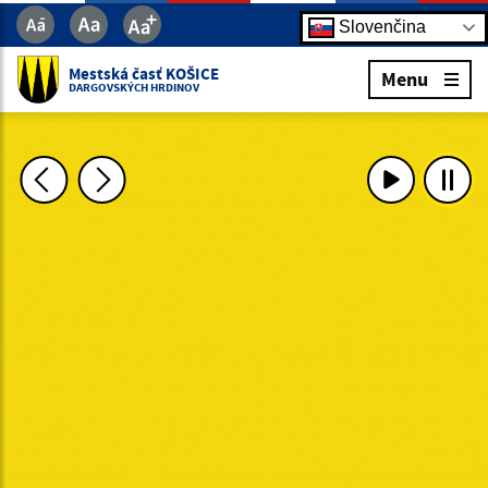
Slovenčina
Mestská časť KOŠICE
Menu
DARGOVSKÝCH HRDINOV