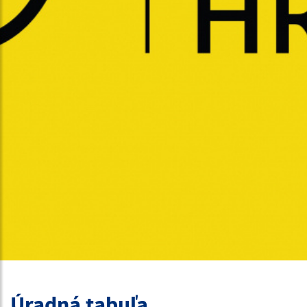
Úradná tabuľa