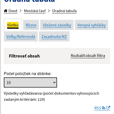
Úvod
Mestská časť
Úradná tabuľa
Všetko
Rôzne
Uložené zásielky
Verejné vyhlášky
Voľby/Referendá
Zasadnutia MZ
Filtrovať obsah
Rozbaliť obsah filtra
Názov:
Počet položiek na stránke:
Popis:
Výsledky vyhľadávania (počet dokumentov vyhovujúcich
Dátum zverejnenia od:
zadaným kritériám: 129)
RSS