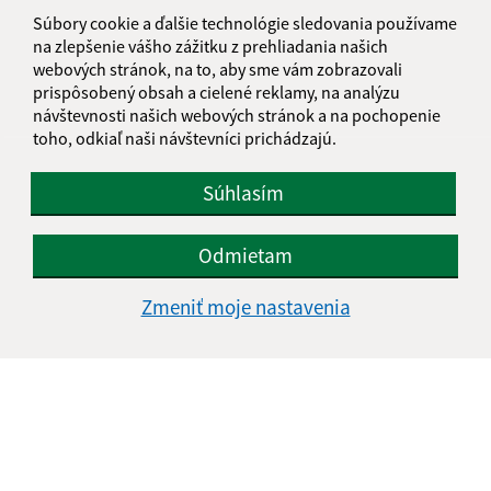
informatika@kosice-dh.sk
Súbory cookie a ďalšie technológie sledovania používame
+421 55 300 90 01
na zlepšenie vášho zážitku z prehliadania našich
webových stránok, na to, aby sme vám zobrazovali
IČO: 00690988
prispôsobený obsah a cielené reklamy, na analýzu
návštevnosti našich webových stránok a na pochopenie
toho, odkiaľ naši návštevníci prichádzajú.
Súhlasím
Odmietam
Zmeniť moje nastavenia