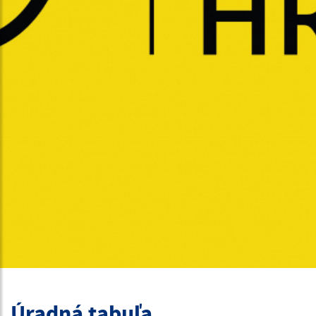
Úradná tabuľa