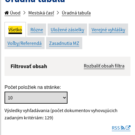
Úvod
Mestská časť
Úradná tabuľa
Všetko
Rôzne
Uložené zásielky
Verejné vyhlášky
Voľby/Referendá
Zasadnutia MZ
Filtrovať obsah
Rozbaliť obsah filtra
Názov:
Počet položiek na stránke:
Popis:
Výsledky vyhľadávania (počet dokumentov vyhovujúcich
Dátum zverejnenia od:
zadaným kritériám: 129)
RSS