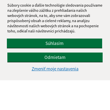
informatika@kosice-dh.sk
Súbory cookie a ďalšie technológie sledovania používame
+421 55 300 90 01
na zlepšenie vášho zážitku z prehliadania našich
webových stránok, na to, aby sme vám zobrazovali
IČO: 00690988
prispôsobený obsah a cielené reklamy, na analýzu
návštevnosti našich webových stránok a na pochopenie
toho, odkiaľ naši návštevníci prichádzajú.
Súhlasím
Odmietam
Zmeniť moje nastavenia