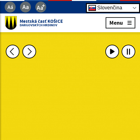
Slovenčina
Mestská časť KOŠICE
Menu
DARGOVSKÝCH HRDINOV