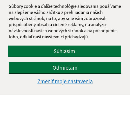
informatika@kosice-dh.sk
Súbory cookie a ďalšie technológie sledovania používame
+421 55 300 90 01
na zlepšenie vášho zážitku z prehliadania našich
webových stránok, na to, aby sme vám zobrazovali
IČO: 00690988
prispôsobený obsah a cielené reklamy, na analýzu
návštevnosti našich webových stránok a na pochopenie
toho, odkiaľ naši návštevníci prichádzajú.
Súhlasím
Odmietam
Zmeniť moje nastavenia