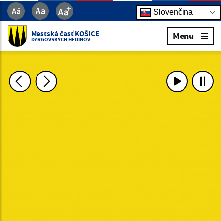
Slovenčina
Mestská časť KOŠICE
Menu
DARGOVSKÝCH HRDINOV