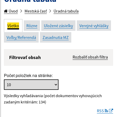
Úvod
Mestská časť
Úradná tabuľa
Všetko
Rôzne
Uložené zásielky
Verejné vyhlášky
Voľby/Referendá
Zasadnutia MZ
Filtrovať obsah
Rozbaliť obsah filtra
Názov:
Počet položiek na stránke:
Popis:
Výsledky vyhľadávania (počet dokumentov vyhovujúcich
Dátum zverejnenia od:
zadaným kritériám: 134)
RSS