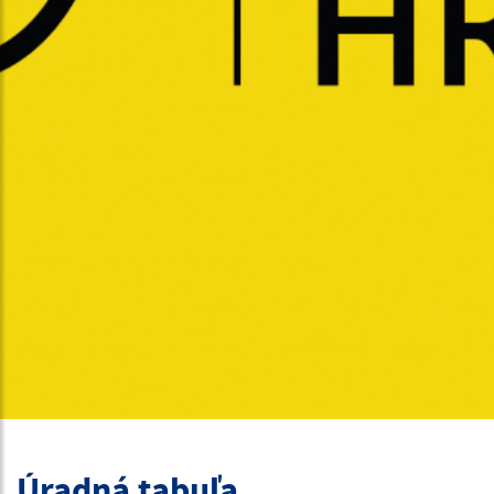
Úradná tabuľa