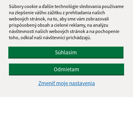
informatika@kosice-dh.sk
Súbory cookie a ďalšie technológie sledovania používame
+421 55 300 90 01
na zlepšenie vášho zážitku z prehliadania našich
webových stránok, na to, aby sme vám zobrazovali
IČO: 00690988
prispôsobený obsah a cielené reklamy, na analýzu
návštevnosti našich webových stránok a na pochopenie
toho, odkiaľ naši návštevníci prichádzajú.
Súhlasím
Odmietam
Zmeniť moje nastavenia