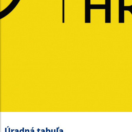
Úradná tabuľa