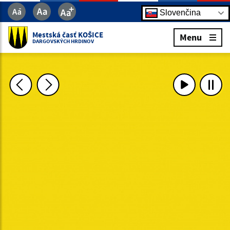
Slovenčina
Mestská časť KOŠICE
Menu
DARGOVSKÝCH HRDINOV