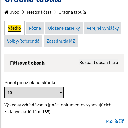
Úvod
Mestská časť
Úradná tabuľa
Všetko
Rôzne
Uložené zásielky
Verejné vyhlášky
Voľby/Referendá
Zasadnutia MZ
Filtrovať obsah
Rozbaliť obsah filtra
Názov:
Počet položiek na stránke:
Popis:
Výsledky vyhľadávania (počet dokumentov vyhovujúcich
Dátum zverejnenia od:
zadaným kritériám: 135)
RSS