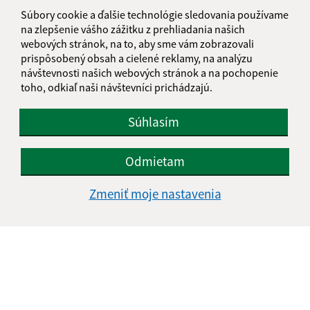
informatika@kosice-dh.sk
Súbory cookie a ďalšie technológie sledovania používame
+421 55 300 90 01
na zlepšenie vášho zážitku z prehliadania našich
webových stránok, na to, aby sme vám zobrazovali
IČO: 00690988
prispôsobený obsah a cielené reklamy, na analýzu
návštevnosti našich webových stránok a na pochopenie
toho, odkiaľ naši návštevníci prichádzajú.
Súhlasím
Odmietam
Zmeniť moje nastavenia