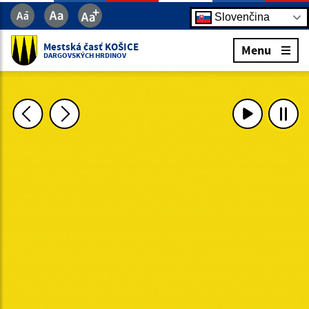
Slovenčina
Mestská časť KOŠICE
Menu
DARGOVSKÝCH HRDINOV