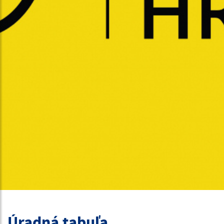
Úradná tabuľa