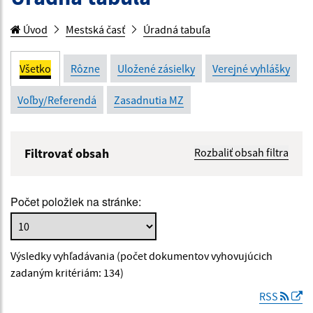
Úvod
Mestská časť
Úradná tabuľa
Všetko
Rôzne
Uložené zásielky
Verejné vyhlášky
Voľby/Referendá
Zasadnutia MZ
Filtrovať obsah
Rozbaliť obsah filtra
Názov:
Počet položiek na stránke:
Popis:
Výsledky vyhľadávania (počet dokumentov vyhovujúcich
Dátum zverejnenia od:
zadaným kritériám: 134)
RSS