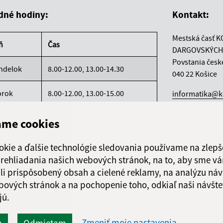
dné hodiny:
Kontakt:
Mestská časť K
ň
Čas
DARGOVSKÝCH
Povstania česk
ndelok
8.00-12.00, 13.00-14.30
040 22 Košice
orok
8.00-12.00, 13.00-15.00
informatika@k
+421 55 300 90
reda
8.00-12.00, 13.00-16.30
ame cookies
IČO: 00690988
rtok
8.00-12.00
okie a ďalšie technológie sledovania používame na zlepš
 prehliadania našich webových stránok, na to, aby sme v
atok
8.00-12.00
li prispôsobený obsah a cielené reklamy, na analýzu náv
bových stránok a na pochopenie toho, odkiaľ naši návšte
jú.
Zmeniť moje nastavenia
m
Odmietam