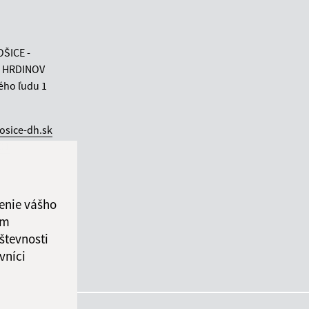
OŠICE -
 HRDINOV
ého ľudu 1
osice-dh.sk
 01
enie vášho
ám
števnosti
vníci