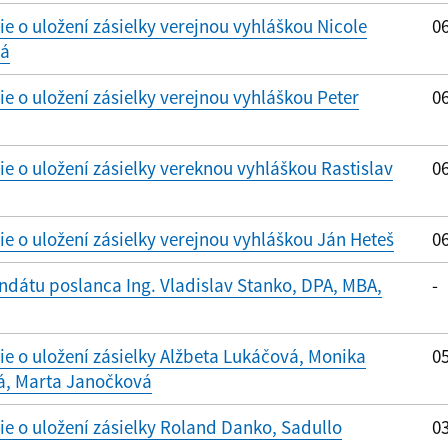
 o uložení zásielky verejnou vyhláškou Nicole
06
vá
 o uložení zásielky verejnou vyhláškou Peter
06
 o uložení zásielky vereknou vyhláškou Rastislav
06
 o uložení zásielky verejnou vyhláškou Ján Heteš
06
dátu poslanca Ing. Vladislav Stanko, DPA, MBA,
-
 o uložení zásielky Alžbeta Lukáčová, Monika
05
á, Marta Janočková
 o uložení zásielky Roland Danko, Sadullo
03