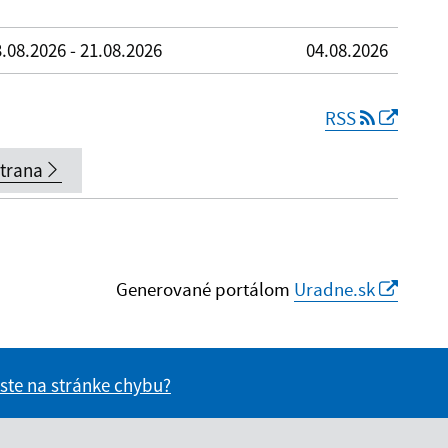
.08.2026 - 21.08.2026
04.08.2026
RSS
strana
Generované portálom
Uradne.sk
 ste na stránke chybu?
vás užitočné?
e pre vás užitočné?