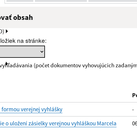
ovať obsah
:
Popis:
O)
ložiek na stránke:
zverejnenia do:
 vyhľadávania (počet dokumentov vyhovujúcich zadaným 
ovať
P
 formou verejnej vyhlášky
-
 o uložení zásielky verejnou vyhláškou Marcela
06