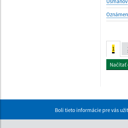
Usmanov
Oznámenie
1
Načítať
Boli tieto informácie pre vás už