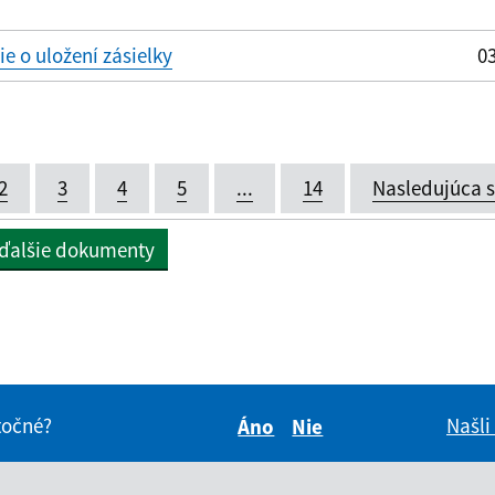
 o uložení zásielky
03
2
3
4
5
...
14
Nasledujúca 
 ďalšie dokumenty
itočné?
Našli
Áno
Nie
Boli tieto informácie pre 
Boli tieto informáci