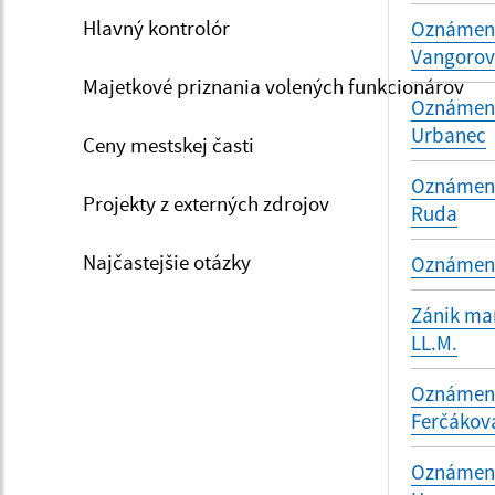
Hlavný kontrolór
Oznámenie
Vangoro
Majetkové priznania volených funkcionárov
Oznámenie
Urbanec
Ceny mestskej časti
Oznámenie
Projekty z externých zdrojov
Ruda
Najčastejšie otázky
Oznámenie
Zánik man
LL.M.
Oznámenie
Ferčákov
Oznámenie