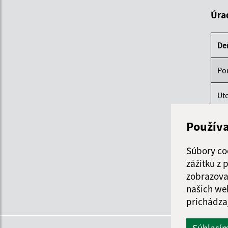
Úra
De
Po
Ut
St
Použív
Štv
Súbory co
zážitku z
Pi
zobrazova
našich we
prichádza
Súhlasí