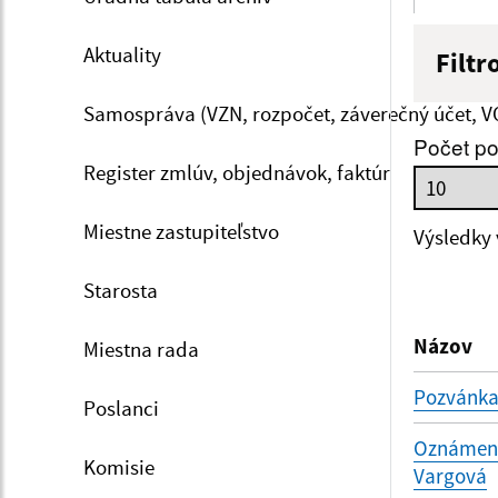
Aktuality
Filtr
Názov
Samospráva (VZN, rozpočet, záverečný účet, V
Počet po
Register zmlúv, objednávok, faktúr
Dátum 
Miestne zastupiteľstvo
Výsledky
Starosta
Filtr
Názov
Miestna rada
Pozvánka
Poslanci
Oznámenie
Komisie
Vargová