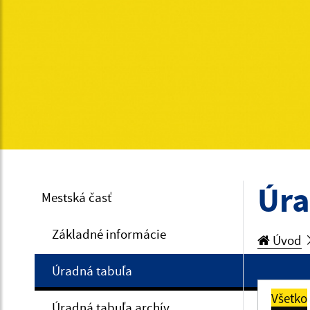
Úra
Mestská časť
Základné informácie
Úvod
Úradná tabuľa
Všetko
Úradná tabuľa archív