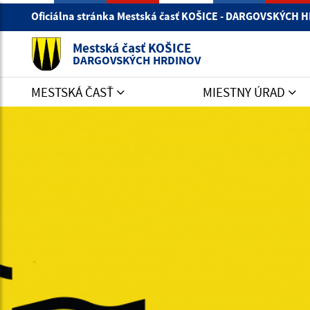
Oficiálna stránka Mestská časť KOŠICE - DARGOVSKÝCH
Mestská časť KOŠICE
DARGOVSKÝCH HRDINOV
MESTSKÁ ČASŤ
MIESTNY ÚRAD